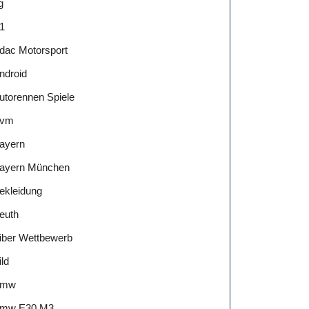
g
1
dac Motorsport
ndroid
utorennen Spiele
vm
ayern
ayern München
ekleidung
euth
iber Wettbewerb
ild
Bmw
mw E30 M3