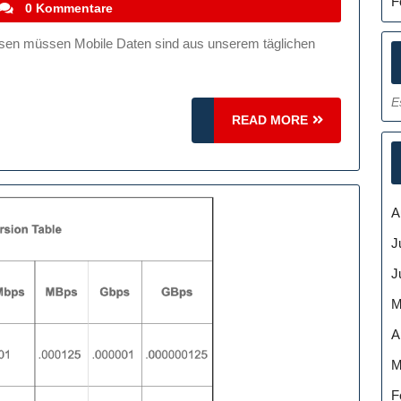
F
n
stefanocoletti
0 Kommentare
ile
en
edtest:
E
chwindigkeit
READ
READ MORE
fen
MORE
d
imieren
A
J
J
M
A
M
F