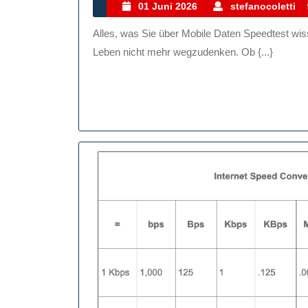
De
01
01 Juni 2026
stefanocoletti
Juni
Mob
Alles, was Sie über Mobile Daten Speedtest wissen müssen Mobile Daten sind aus unserem täglichen
2026
Dat
Leben nicht mehr wegzudenken. Ob {...}
Spe
Ges
Prü
Un
Opt