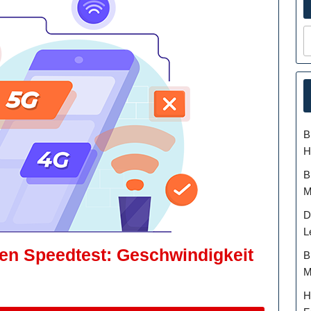
B
H
B
M
D
L
ten Speedtest: Geschwindigkeit
B
es
M
er
H