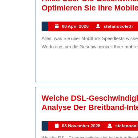
Optimieren Sie Ihre Mobil
08
08 April 2026
stefanocoletti
April
Alles, was Sie über Mobilfunk Speedtests wissen müssen Der Mobilfunk Speedtest ist ein nützliches
2026
Werkzeug, um die Geschwindigkeit Ihrer mobilen 
Welche DSL-Geschwindigkei
Analyse Der Breitband-Int
03
03 November 2025
stefanocol
November
Welche DSL-Geschwindigkeit ist bei mir möglich? DSL ist eine der beliebtesten Arten von Breitband-