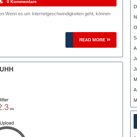
ht:
tefanocoletti
0 Kommentare
D
N
O
S
READ
READ MORE
MORE
A
J
J
M
n
A
n
M