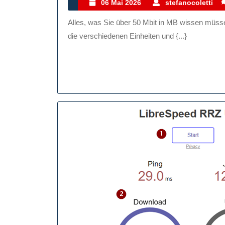
Gemac
06
s
06 Mai 2026
stefanocoletti
Mai
50
Alles, was Sie über 50 Mbit in MB wissen müssen Wenn es um Internetgeschwindigkeiten geht, können
2026
Mbit
die verschiedenen Einheiten und {...}
In
MB
–
Alles,
Was
Sie
Wisse
Müsse