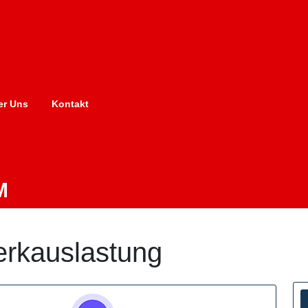
er Uns
Kontakt
M
erkauslastung