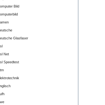
omputer Bild
omputerbild
amen
eutsche
eutsche Glasfaser
sl
sl Net
sl Speedtest
tm
lektrotechnik
nglisch
tung
ufh
we