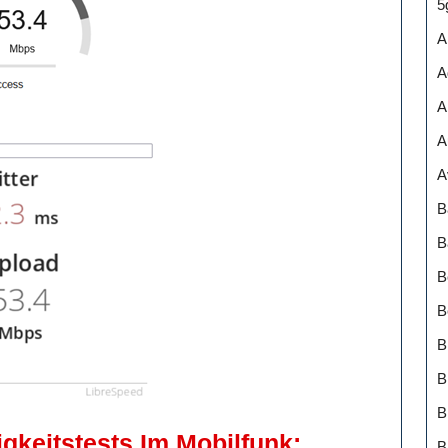
5
A
A
A
A
A
B
B
B
B
B
B
gkeitstests Im Mobilfunk:
B