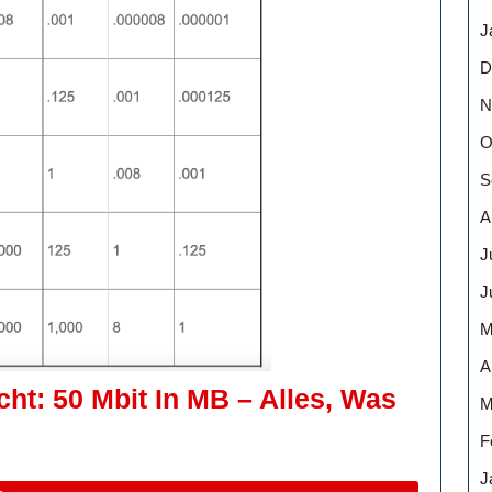
J
D
N
O
S
A
J
J
M
A
t: 50 Mbit In MB – Alles, Was
M
hnung
F
J