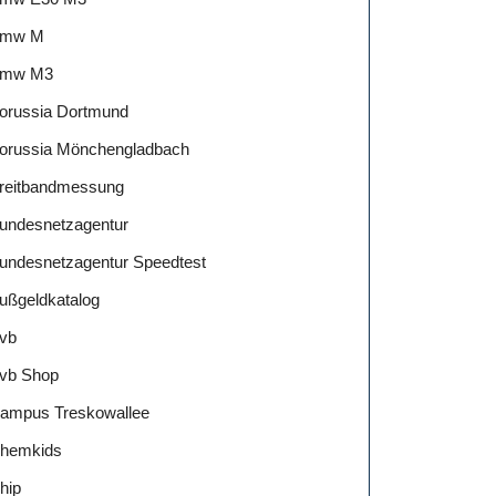
mw M
mw M3
orussia Dortmund
tests
orussia Mönchengladbach
reitbandmessung
undesnetzagentur
undesnetzagentur Speedtest
ußgeldkatalog
vb
ng!
vb Shop
ampus Treskowallee
hemkids
hip