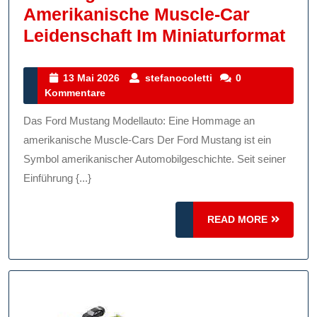
Amerikanische Muscle-Car
Die
Leidenschaft Im Miniaturformat
Fas
Des
13
stefanocoletti
13 Mai 2026
stefanocoletti
0
Mai
Kommentare
For
2026
Mus
Das Ford Mustang Modellauto: Eine Hommage an
Mod
amerikanische Muscle-Cars Der Ford Mustang ist ein
Ame
Symbol amerikanischer Automobilgeschichte. Seit seiner
Einführung {...}
Mus
Car
READ
READ MORE
Lei
MORE
Im
Min