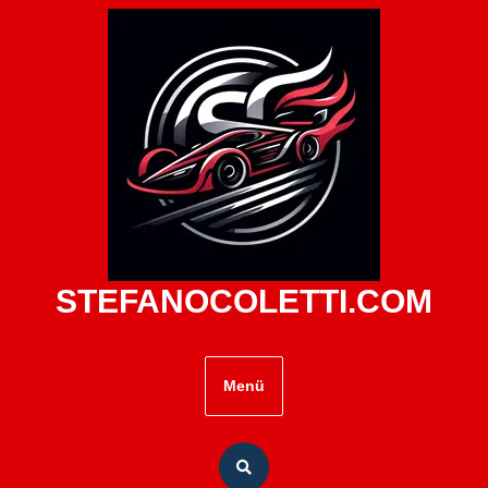
Zum
Inhalt
springen
STEFANOCOLETTI.COM
Menü