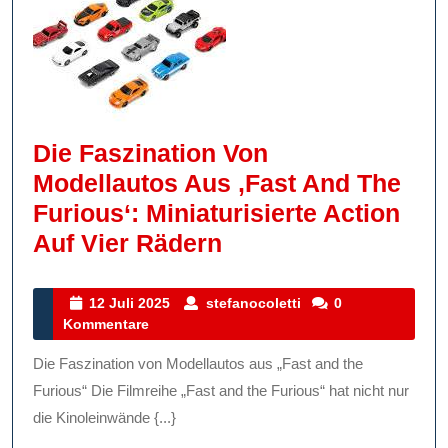
Die Faszination Von
Modellautos Aus ‚Fast And The
Furious‘: Miniaturisierte Action
Die
Auf Vier Rädern
Faszination
Von
12
stefanocoletti
12 Juli 2025
stefanocoletti
0
Juli
Kommentare
Modellautos
2025
Aus
Die Faszination von Modellautos aus „Fast and the
‚Fast
Furious“ Die Filmreihe „Fast and the Furious“ hat nicht nur
And
die Kinoleinwände {...}