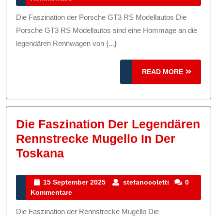
Der
2025
Porsche
Die Faszination der Porsche GT3 RS Modellautos Die
GT3
Porsche GT3 RS Modellautos sind eine Hommage an die
RS
legendären Rennwagen von {...}
Modellautos:
READ
Perfekte
READ MORE
MORE
Miniaturversione
Für
Autoenthusiaste
Die Faszination Der Legendären
Rennstrecke Mugello In Der
Die
Toskana
Faszination
Der
15
stefanocolett
15 September 2025
stefanocoletti
0
September
Kommentare
Legendären
2025
Rennstrecke
Die Faszination der Rennstrecke Mugello Die