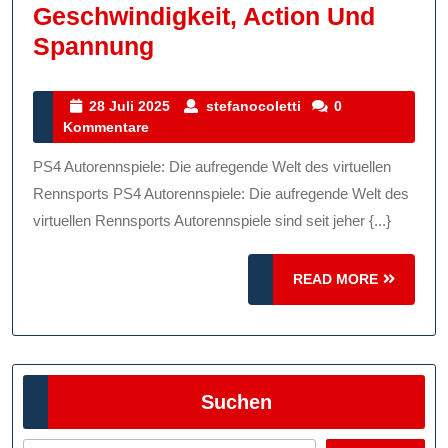
Geschwindigkeit, Action Und
Die
Spannung
Welt
Des
28
stefanocoletti
28 Juli 2025
stefanocoletti
0
Juli
Kommentare
PS4
2025
Autorennspiels:
PS4 Autorennspiele: Die aufregende Welt des virtuellen
Geschwindigkeit,
Rennsports PS4 Autorennspiele: Die aufregende Welt des
Action
virtuellen Rennsports Autorennspiele sind seit jeher {...}
Und
READ
Spannung
READ MORE
MORE
Suchen