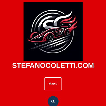
Zum
Inhalt
springen
STEFANOCOLETTI.COM
Menü