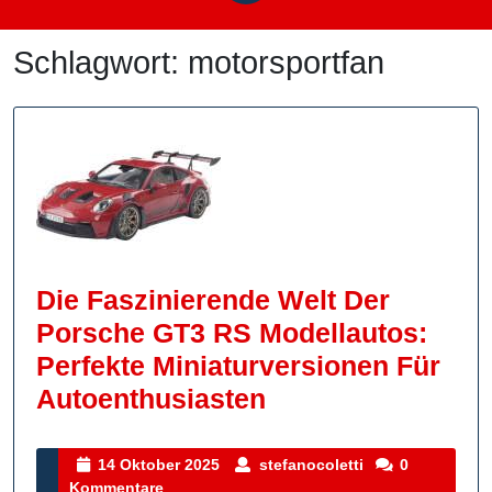
Schlagwort:
motorsportfan
Die Faszinierende Welt Der
Porsche GT3 RS Modellautos:
Perfekte Miniaturversionen Für
Die
Autoenthusiasten
Faszinierende
Welt
14
stefanocoletti
14 Oktober 2025
stefanocoletti
0
Oktober
Kommentare