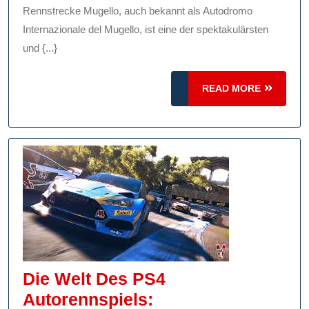
Mugello
Rennstrecke Mugello, auch bekannt als Autodromo
In
Internazionale del Mugello, ist eine der spektakulärsten
und {...}
Der
Toskana
READ
READ MORE
MORE
Die Welt Des PS4
Autorennspiels: