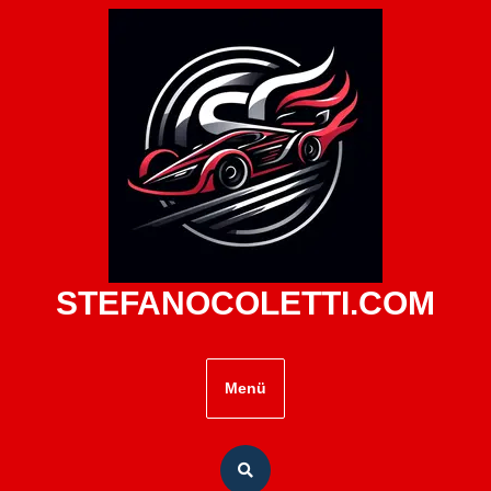
Zum
Inhalt
springen
STEFANOCOLETTI.COM
Menü