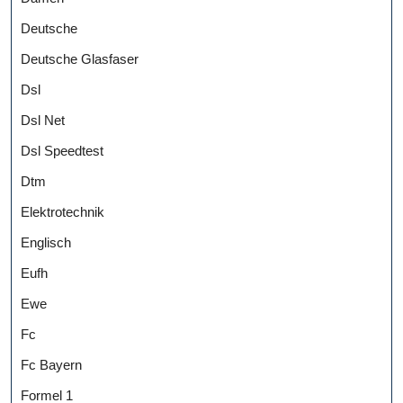
Deutsche
Deutsche Glasfaser
Dsl
Dsl Net
Dsl Speedtest
Dtm
Elektrotechnik
Englisch
Eufh
Ewe
Fc
Fc Bayern
Formel 1