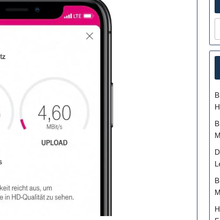
B
H
B
M
D
L
B
M
H