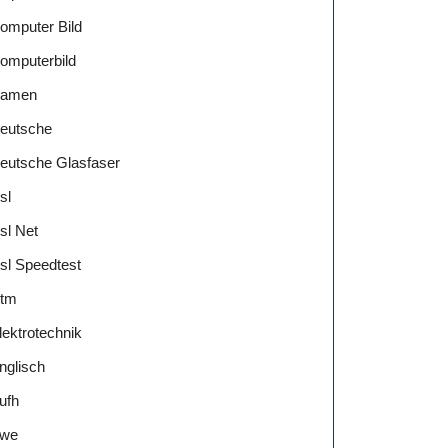
omputer Bild
omputerbild
amen
eutsche
eutsche Glasfaser
sl
sl Net
sl Speedtest
tm
lektrotechnik
nglisch
ufh
we