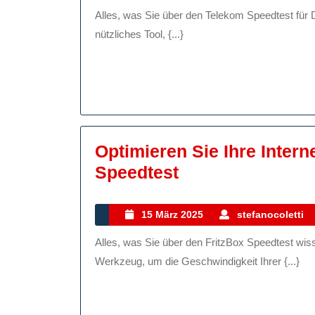
November
Interne
Alles, was Sie über den Telekom Speedtest für DSL wissen müssen Der Telekom Speedtest für DSL ist ein
2025
Mit
nützliches Tool, {...}
Dem
Teleko
Speedt
Für
DSL
Optimieren Sie Ihre Inter
Optimieren
Speedtest
Sie
Ihre
15
15 März 2025
stefanocoletti
März
Internetverbind
Alles, was Sie über den FritzBox Speedtest wissen müssen Der FritzBox Speedtest ist ein nützliches
2025
Mit
Werkzeug, um die Geschwindigkeit Ihrer {...}
Dem
FritzBox