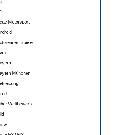
g
1
dac Motorsport
ndroid
utorennen Spiele
vm
ayern
ayern München
ekleidung
euth
iber Wettbewerb
ild
Bmw
mw E30 M3