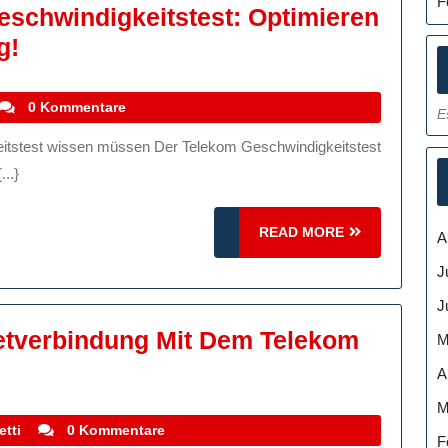
F
eschwindigkeitstest: Optimieren
Alles
g!
Über
Den
stefanocoletti
0 Kommentare
E
Telekom
Geschwindigkeitstest:
...}
Optimieren
Sie
READ
READ MORE
A
Ihre
MORE
J
Internetverbindung!
J
netverbindung Mit Dem Telekom
M
eren
A
M
stefanocoletti
etti
0 Kommentare
F