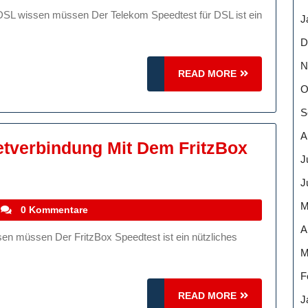
tverbindung
J
D
m
N
READ
READ MORE
est
MORE
O
S
A
netverbindung Mit Dem FritzBox
J
J
M
stefanocoletti
0 Kommentare
ung
A
M
F
READ
READ MORE
J