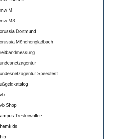
mw M
mw M3
orussia Dortmund
orussia Mönchengladbach
reitbandmessung
undesnetzagentur
undesnetzagentur Speedtest
ußgeldkatalog
vb
vb Shop
ampus Treskowallee
hemkids
hip