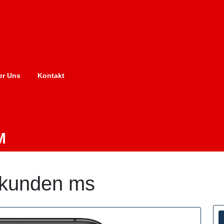
er Uns
Kontakt
M
ekunden ms