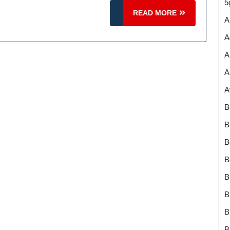
5
READ
READ MORE
A
MORE
A
A
A
A
B
B
B
B
B
B
B