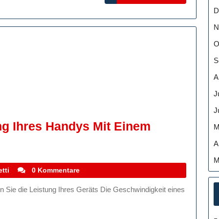
MORE
D
N
O
S
A
J
J
ng Ihres Handys Mit Einem
M
A
M
stefanocoletti
tti
0 Kommentare