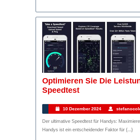
Speedtest
Optimieren Sie Die Leistu
Optimieren
Speedtest
Sie
Die
10
10 Dezember 2024
stefanocole
Dezember
Leistung
Der ultimative Speedtest für Handys: Maximieren Sie die Leistung Ihres Geräts Die Geschwindigkeit eines
2024
Ihres
Handys ist ein entscheidender Faktor für {...}
Handys