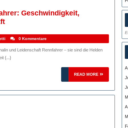
F
ahrer: Geschwindigkeit,
Die
ft
Faszination
E
Der
stefanocoletti
tti
0 Kommentare
Rennfahrer:
Geschwindigkeit,
 {...}
Adrenalin
A
Und
READ
READ MORE
J
Leidenschaft
MORE
J
M
A
M
F