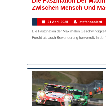
Die Faszination Der Maxim
Zwischen Mensch Und Ma
21
21 April 2025
stefanocoletti
April
Die Faszination der Maximalen Geschwindigkeit Maximale Geschwindigkeit – ein Begriff, der sowohl
2025
Furcht als auch Bewunderung hervorruft. In der W