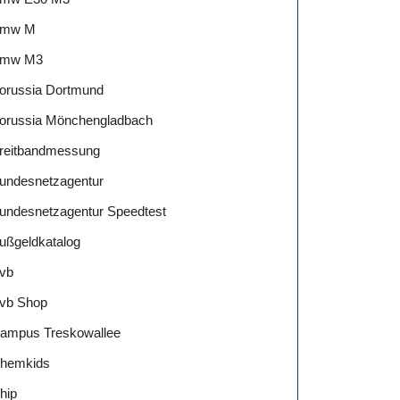
mw M
mw M3
orussia Dortmund
orussia Mönchengladbach
reitbandmessung
undesnetzagentur
undesnetzagentur Speedtest
ußgeldkatalog
vb
vb Shop
ampus Treskowallee
hemkids
hip