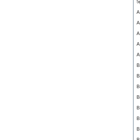
5
A
A
A
A
A
B
B
B
B
B
B
B