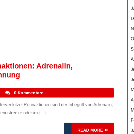
J
D
N
O
S
A
aktionen: Adrenalin,
J
Der
nnung
J
Nervenkitzel
M
Von
stefanocoletti
i
0 Kommentare
A
Rennaktionen:
Adrenalin,
M
nnstrecke oder im {...}
Geschwindigkeit
F
Und
READ
J
READ MORE