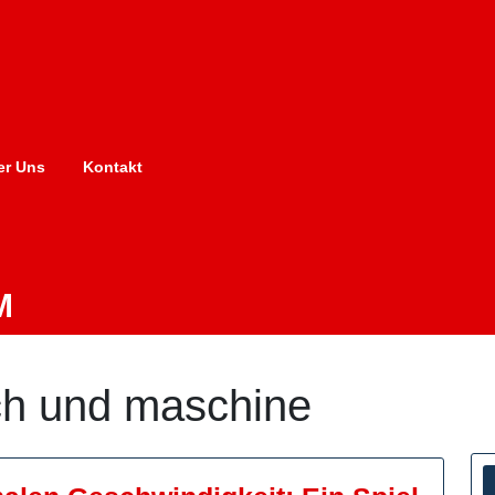
er Uns
Kontakt
M
h und maschine