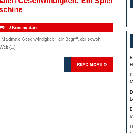
alen Geschwindigkeit: Ein Spiel
Die
schine
Faszination
Der
stefanocoletti
0 Kommentare
Maximalen
Geschwindigkeit:
elt {...}
Ein
B
Spiel
READ
H
READ MORE
Zwischen
MORE
B
Mensch
M
Und
D
Maschine
L
B
M
H