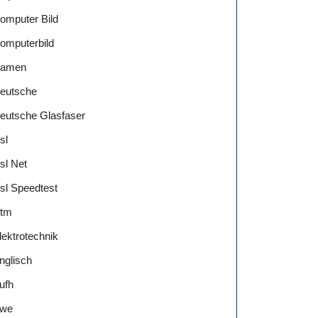
omputer Bild
omputerbild
amen
eutsche
eutsche Glasfaser
sl
sl Net
sl Speedtest
tm
lektrotechnik
nglisch
ufh
we