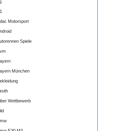
g
1
dac Motorsport
ndroid
utorennen Spiele
vm
ayern
ayern München
ekleidung
euth
iber Wettbewerb
ild
Bmw
mw E30 M3