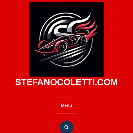
Zum
Inhalt
springen
STEFANOCOLETTI.COM
Menü