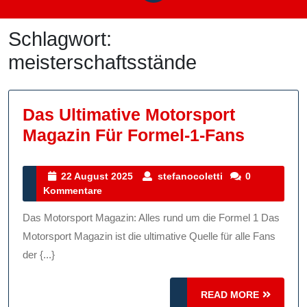
Schlagwort:
meisterschaftsstände
Das Ultimative Motorsport
Das
Magazin Für Formel-1-Fans
Ultimat
Motorsp
22
stefanocoletti
22 August 2025
stefanocoletti
0
August
Kommentare
Magazi
2025
Für
Das Motorsport Magazin: Alles rund um die Formel 1 Das
Formel-
Motorsport Magazin ist die ultimative Quelle für alle Fans
1-
der {...}
Fans
READ
READ MORE