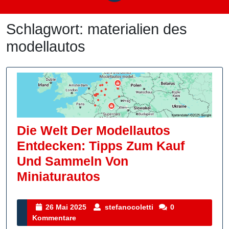
Schlagwort:
materialien des
modellautos
Die Welt Der Modellautos
Entdecken: Tipps Zum Kauf
Und Sammeln Von
Die
Miniaturautos
Welt
Der
26
stefanocoletti
26 Mai 2025
stefanocoletti
0
Mai
Kommentare
Modellautos
2025