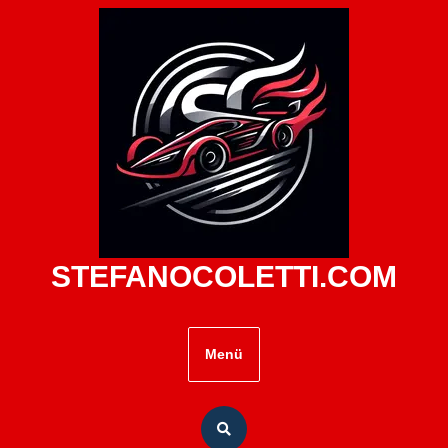
Zum
Inhalt
springen
STEFANOCOLETTI.COM
Menü