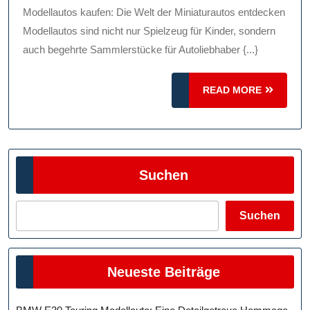
Entdecken:
Modellautos kaufen: Die Welt der Miniaturautos entdecken
Tipps
Modellautos sind nicht nur Spielzeug für Kinder, sondern
Zum
auch begehrte Sammlerstücke für Autoliebhaber {...}
Kauf
READ
Und
READ MORE
MORE
Sammeln
Von
Miniaturautos
Suchen
Suchen
Neueste Beiträge