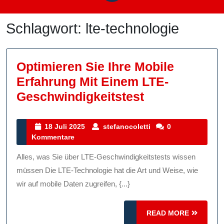
Schlagwort:
lte-technologie
Optimieren Sie Ihre Mobile
Erfahrung Mit Einem LTE-
Optimieren
Geschwindigkeitstest
Sie
Ihre
18
stefanocoletti
18 Juli 2025
stefanocoletti
0
Juli
Kommentare
Mobile
2025
Erfahrung
Alles, was Sie über LTE-Geschwindigkeitstests wissen
Mit
müssen Die LTE-Technologie hat die Art und Weise, wie
Einem
wir auf mobile Daten zugreifen, {...}
LTE-
READ
Geschwindigk
READ MORE
MORE