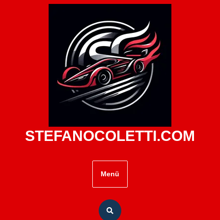
Zum
Inhalt
springen
STEFANOCOLETTI.COM
Menü