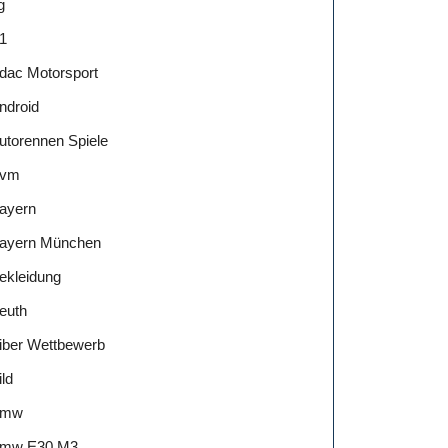
g
1
dac Motorsport
ndroid
utorennen Spiele
vm
ayern
ayern München
ekleidung
euth
iber Wettbewerb
ild
Bmw
mw E30 M3