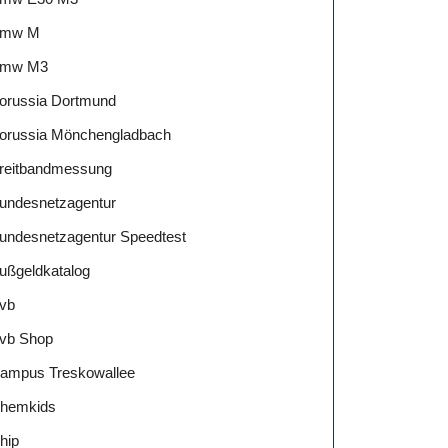
mw M
mw M3
orussia Dortmund
orussia Mönchengladbach
reitbandmessung
undesnetzagentur
undesnetzagentur Speedtest
ußgeldkatalog
vb
vb Shop
ampus Treskowallee
hemkids
hip