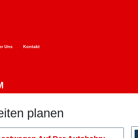
er Uns
Kontakt
M
zeiten planen