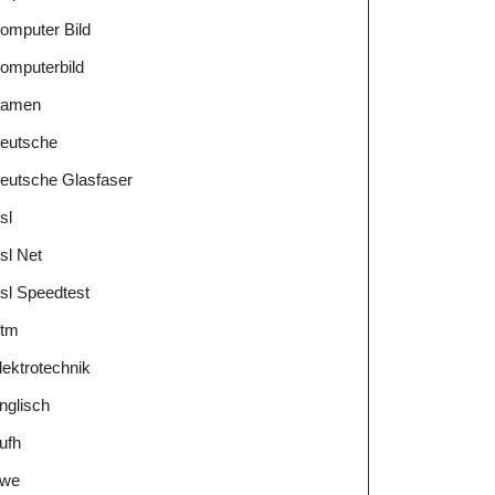
omputer Bild
omputerbild
amen
eutsche
eutsche Glasfaser
sl
sl Net
sl Speedtest
tm
lektrotechnik
nglisch
ufh
we