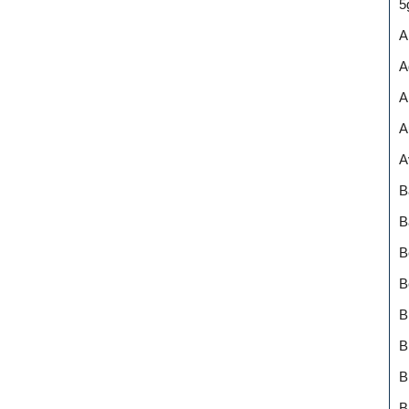
5
A
A
A
A
A
B
B
B
B
B
B
B