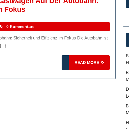
Lastwagen Auf Der Autobahn:
Die
Im Fokus
Geschwindigkeit
Von
tefanocoletti
0 Kommentare
Lastwagen
Auf
...}
Der
B
Autobahn:
READ
H
READ MORE
Sicherheit
MORE
B
Und
M
Effizienz
D
Im
L
Fokus
B
M
H