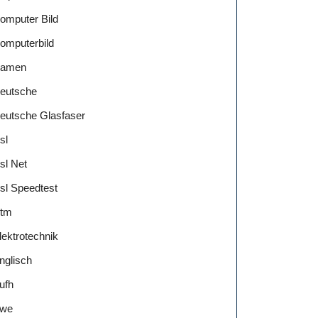
omputer Bild
omputerbild
amen
eutsche
eutsche Glasfaser
sl
sl Net
sl Speedtest
tm
lektrotechnik
nglisch
ufh
we