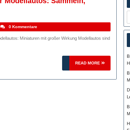
er Modellautos: Sammeln,
e
szinierende
lt
stefanocoletti
0 Kommentare
r
dellautos:
mmeln,
B
steln
READ
H
READ MORE
d
MORE
B
geistern
M
D
L
B
M
H