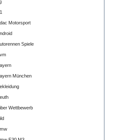
g
1
dac Motorsport
ndroid
utorennen Spiele
vm
ayern
ayern München
ekleidung
euth
iber Wettbewerb
ild
Bmw
mw E30 M3