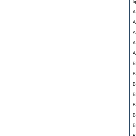
5
A
A
A
A
A
B
B
B
B
B
B
B