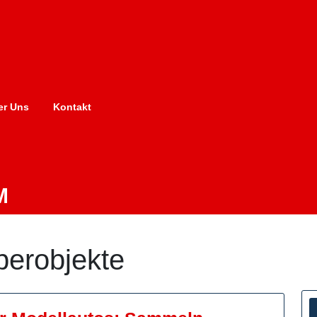
er Uns
Kontakt
M
berobjekte