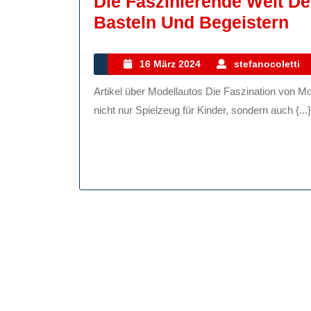
Die Faszinierende Welt D
Di
Basteln Und Begeistern
Fa
We
16
16 März 2024
stefanocoletti
März
De
Artikel über Modellautos Die Faszination von Modellautos: Miniaturen mit großer Wirkung Modellautos sind
2024
Mo
nicht nur Spielzeug für Kinder, sondern auch {...}
Sa
Ba
Un
Be