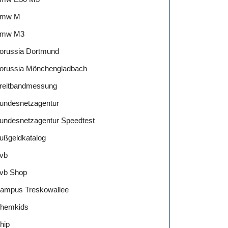
mw M
mw M3
orussia Dortmund
orussia Mönchengladbach
reitbandmessung
undesnetzagentur
undesnetzagentur Speedtest
ußgeldkatalog
vb
vb Shop
ampus Treskowallee
hemkids
hip