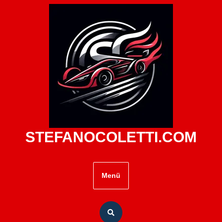
Zum
Inhalt
springen
STEFANOCOLETTI.COM
Menü