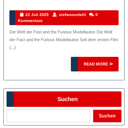
Faszination
Von
22
stefanocoletti
22 Juli 2025
stefanocoletti
0
Juli
Kommentare
„Fast
2025
And
Die Welt der Fast and the Furious Modellautos Die Welt
The
der Fast and the Furious Modellautos Seit dem ersten Film
Furious“
{...}
Modellautos:
READ
Geschwindigkeit
READ MORE
MORE
Und
Stil
In
Suchen
Miniaturform
Suchen