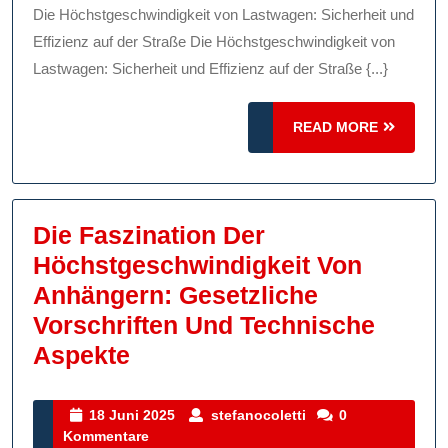
Sicherheit
Die Höchstgeschwindigkeit von Lastwagen: Sicherheit und
Und
Effizienz auf der Straße Die Höchstgeschwindigkeit von
Effizienz
Lastwagen: Sicherheit und Effizienz auf der Straße {...}
Auf
READ
READ MORE
Der
MORE
Straße
Die Faszination Der
Höchstgeschwindigkeit Von
Anhängern: Gesetzliche
Vorschriften Und Technische
Die
Aspekte
Faszination
Der
18
stefanocoletti
18 Juni 2025
stefanocoletti
0
Juni
Kommentare
Höchstgeschwindigkeit