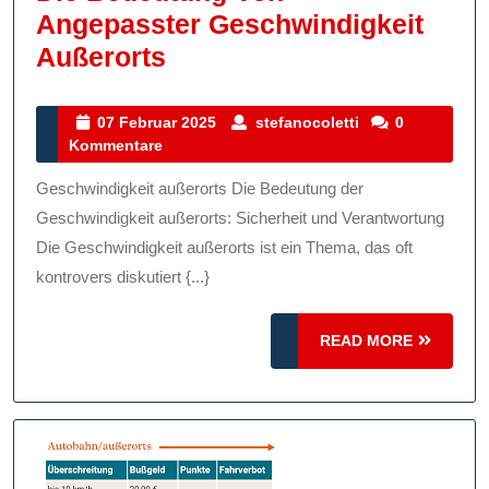
Angepasster Geschwindigkeit
Die
Außerorts
Bedeutung
Von
07
stefanocoletti
07 Februar 2025
stefanocoletti
0
Februar
Kommentare
Angepasster
2025
Geschwindigkeit
Geschwindigkeit außerorts Die Bedeutung der
Außerorts
Geschwindigkeit außerorts: Sicherheit und Verantwortung
Die Geschwindigkeit außerorts ist ein Thema, das oft
kontrovers diskutiert {...}
READ
READ MORE
MORE