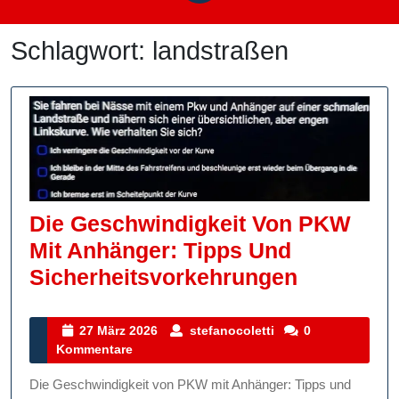
Schlagwort:
landstraßen
Die Geschwindigkeit Von PKW
Mit Anhänger: Tipps Und
Die
Sicherheitsvorkehrungen
Geschwin
Von
27
stefanocoletti
27 März 2026
stefanocoletti
0
März
Kommentare
PKW
2026
Mit
Die Geschwindigkeit von PKW mit Anhänger: Tipps und