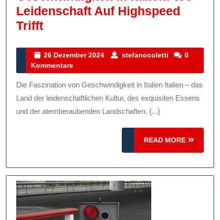
Leidenschaft Auf Highspeed
Die
Trifft
Faszination
Von
26
stefanocoletti
26 Dezember 2024
stefanocoletti
0
Dezember
Kommentare
Geschwindigkeit
2024
In
Die Faszination von Geschwindigkeit in Italien Italien – das
Italien:
Land der leidenschaftlichen Kultur, des exquisiten Essens
Wo
und der atemberaubenden Landschaften. {...}
Leidenschaft
READ
Auf
READ MORE
MORE
Highspeed
Trifft