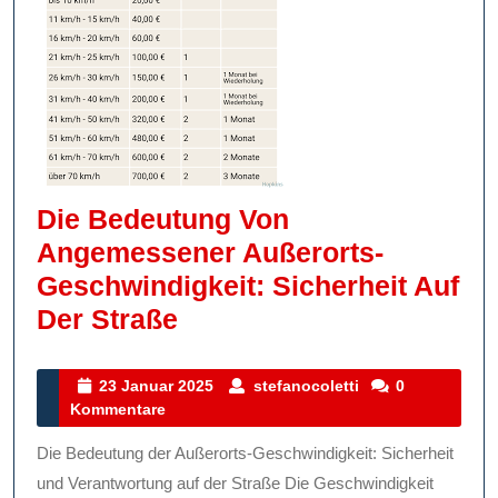
Die Bedeutung Von
Angemessener Außerorts-
Geschwindigkeit: Sicherheit Auf
Die
Der Straße
Bedeutung
Von
23
stefanocoletti
23 Januar 2025
stefanocoletti
0
Januar
Kommentare
Angemessener
2025
Außerorts-
Die Bedeutung der Außerorts-Geschwindigkeit: Sicherheit
Geschwindigkeit:
und Verantwortung auf der Straße Die Geschwindigkeit