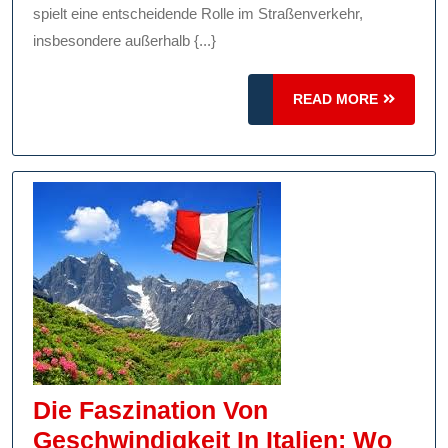
Sicherheit
spielt eine entscheidende Rolle im Straßenverkehr,
insbesondere außerhalb {...}
Auf
Der
READ
READ MORE
Straße
MORE
Die Faszination Von
Geschwindigkeit In Italien: Wo