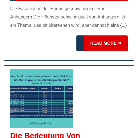
2025
Von
Die Faszination der Höchstgeschwindigkeit von
Anhängern:
Anhängern Die Höchstgeschwindigkeit von Anhängern ist
Gesetzliche
ein Thema, das oft übersehen wird, aber dennoch eine {...}
Vorschriften
READ
Und
READ MORE
MORE
Technische
Aspekte
Die Bedeutung Von