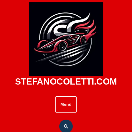
Zum
Inhalt
springen
STEFANOCOLETTI.COM
Menü