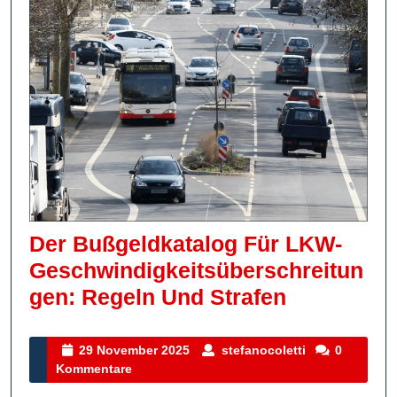
Der Bußgeldkatalog Für LKW-
Geschwindigkeitsüberschreitun
Der
Gen: Regeln Und Strafen
Bußgeldka
Für
29
stefanocoletti
29 November 2025
stefanocoletti
0
November
Kommentare
LKW-
2025