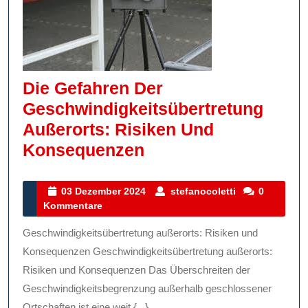
Die Gefahren Der
Geschwindigkeitsübertretung
Außerorts: Risiken Und
Die
Konsequenzen
Gefahren
Der
03
stefanocoletti
03 Dezember 2024
stefanocoletti
0
Dezember
Kommentare
Geschwindigkeitsüb
2024
Außerorts:
Geschwindigkeitsübertretung außerorts: Risiken und
Risiken
Konsequenzen Geschwindigkeitsübertretung außerorts:
Und
Risiken und Konsequenzen Das Überschreiten der
Geschwindigkeitsbegrenzung außerhalb geschlossener
Konsequenzen
Ortschaften ist eine weit {...}