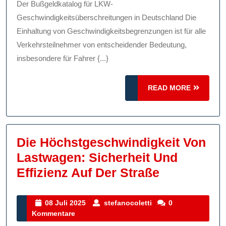
Geschwind
Der Bußgeldkatalog für LKW-
Regeln
Geschwindigkeitsüberschreitungen in Deutschland Die
Und
Einhaltung von Geschwindigkeitsbegrenzungen ist für alle
Verkehrsteilnehmer von entscheidender Bedeutung,
Strafen
insbesondere für Fahrer {...}
READ
READ MORE
MORE
Die Höchstgeschwindigkeit Von
Lastwagen: Sicherheit Und
Die
Effizienz Auf Der Straße
Höchstgesc
Von
08
stefanocoletti
08 Juli 2025
stefanocoletti
0
Juli
Kommentare
Lastwagen
2025