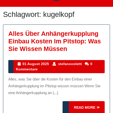
Schlagwort:
kugelkopf
Alles Über Anhängerkupplung
Einbau Kosten Im Pitstop: Was
Alles
Sie Wissen Müssen
Über
Anhängerkupp
01
stefanocoletti
01 August 2025
stefanocoletti
0
August
Kommentare
Einbau
2025
Kosten
Alles, was Sie über die Kosten für den Einbau einer
Im
Anhängerkupplung im Pitstop wissen müssen Wenn Sie
Pitstop:
eine Anhängerkupplung an {...}
Was
READ
Sie
READ MORE
MORE