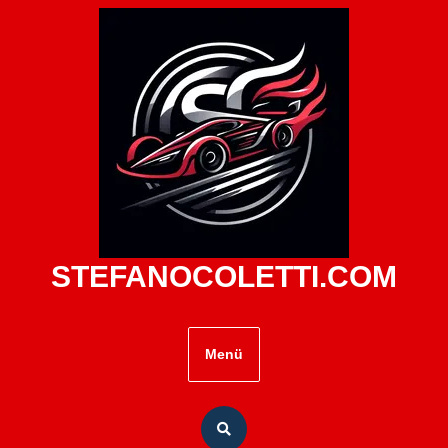
Zum
Inhalt
springen
STEFANOCOLETTI.COM
Menü