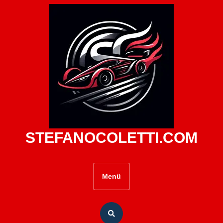
Zum
Inhalt
springen
STEFANOCOLETTI.COM
Menü