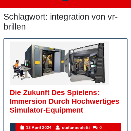
Schlagwort:
integration von vr-
brillen
Die Zukunft Des Spielens:
Immersion Durch Hochwertiges
Die
Simulator-Equipment
Zukunft
Des
13
stefanocoletti
13 April 2024
stefanocoletti
0