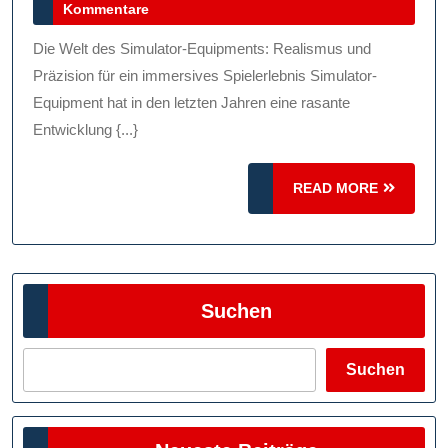
April
Kommentare
Spielens:
2024
Immersion
Die Welt des Simulator-Equipments: Realismus und
Durch
Präzision für ein immersives Spielerlebnis Simulator-
Hochwertiges
Equipment hat in den letzten Jahren eine rasante
Entwicklung {...}
Simulator-
Equipment
READ
READ MORE
MORE
Suchen
Suchen