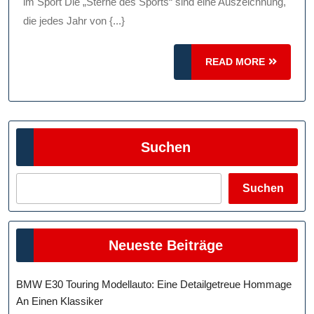
Für
im Sport Die „Sterne des Sports“ sind eine Auszeichnung,
Soziales
die jedes Jahr von {...}
Engagement
READ
READ MORE
MORE
Suchen
Suchen
Neueste Beiträge
BMW E30 Touring Modellauto: Eine Detailgetreue Hommage
An Einen Klassiker