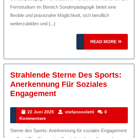
Karriereorientiert
Fernstudium im Bereich Sonderpädagogik bietet eine
flexible und praxisnahe Möglichkeit, sich beruflich
weiterzubilden und {...}
READ
READ MORE
MORE
Strahlende Sterne Des Sports:
Anerkennung Für Soziales
Strahlende
Engagement
Sterne
Des
22
stefanocoletti
22 Juni 2025
stefanocoletti
0
Juni
Kommentare
Sports:
2025
Anerkennung
Sterne des Sports: Anerkennung für soziales Engagement