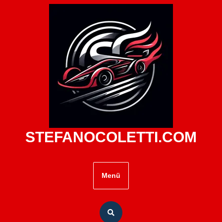
Zum
Inhalt
springen
STEFANOCOLETTI.COM
Menü