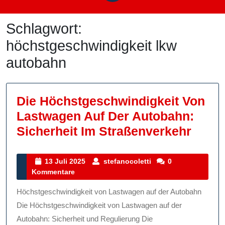
Schlagwort:
höchstgeschwindigkeit lkw
autobahn
Die Höchstgeschwindigkeit Von
Lastwagen Auf Der Autobahn:
Die
Sicherheit Im Straßenverkehr
Höchs
Von
13
stefanocoletti
13 Juli 2025
stefanocoletti
0
Juli
Kommentare
Last
2025
Auf
Höchstgeschwindigkeit von Lastwagen auf der Autobahn
Der
Die Höchstgeschwindigkeit von Lastwagen auf der
Auto
Autobahn: Sicherheit und Regulierung Die