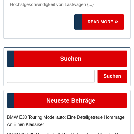
Höchstgeschwindigkeit von Lastwagen {...}
Siche
Im
READ
READ MORE
Straß
MORE
Suchen
Suchen
Neueste Beiträge
BMW E30 Touring Modellauto: Eine Detailgetreue Hommage
An Einen Klassiker