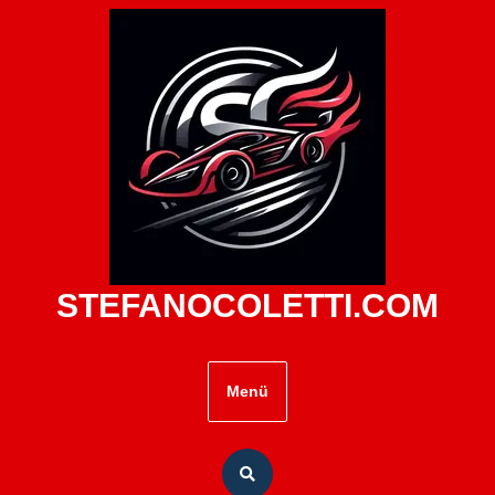
Zum
Inhalt
springen
STEFANOCOLETTI.COM
Menü