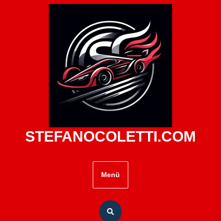
Zum
Inhalt
springen
STEFANOCOLETTI.COM
Menü