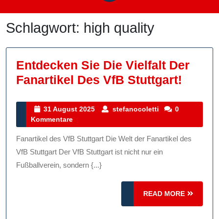
Schlagwort:
high quality
Entdecken Sie Die Vielfalt Der
Entde
Fanartikel Des VfB Stuttgart!
Sie
Die
31
stefanocoletti
31 August 2025
stefanocoletti
0
August
Kommentare
Vielfal
2025
Der
Fanartikel des VfB Stuttgart Die Welt der Fanartikel des
Fanart
VfB Stuttgart Der VfB Stuttgart ist nicht nur ein
Des
Fußballverein, sondern {...}
VfB
READ
READ MORE
Stuttg
MORE