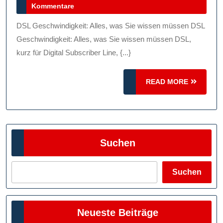
Dezember
Kommentare
Internetgeschwindigkeit
2024
Mit
DSL Geschwindigkeit: Alles, was Sie wissen müssen DSL
DSL!
Geschwindigkeit: Alles, was Sie wissen müssen DSL,
kurz für Digital Subscriber Line, {...}
READ
READ MORE
MORE
Suchen
Suchen
Neueste Beiträge