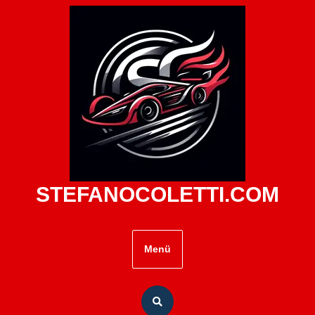
Zum
Inhalt
springen
STEFANOCOLETTI.COM
Menü