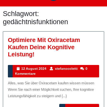
Schlagwort:
gedächtnisfunktionen
Optimiere Mit Oxiracetam
Kaufen Deine Kognitive
Optimiere
Leistung!
Mit
Oxiracetam
12
stefanocoletti
12 August 2024
stefanocoletti
0
August
Kommentare
Kaufen
2024
Deine
Alles, was Sie über Oxiracetam kaufen wissen müssen
Kognitive
Wenn Sie nach einer Möglichkeit suchen, Ihre kognitive
Leistung!
Leistungsfähigkeit zu steigern und {...}