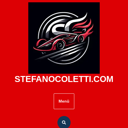
Zum
Inhalt
springen
STEFANOCOLETTI.COM
Menü