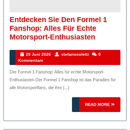
Entdecken Sie Den Formel 1
Fanshop: Alles Für Echte
Entdecke
Motorsport-Enthusiasten
Sie
Den
29
stefanocoletti
29 Juni 2026
stefanocoletti
0
Juni
Kommentare
Formel
2026
1
Der Formel 1 Fanshop: Alles für echte Motorsport-
Fanshop:
Enthusiasten Der Formel 1 Fanshop ist das Paradies für
Alles
alle Motorsportfans, die ihre {...}
Für
READ
READ MORE
Echte
MORE
Motorspor
Enthusias