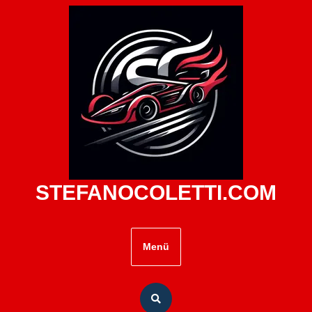
Zum
Inhalt
springen
STEFANOCOLETTI.COM
Menü