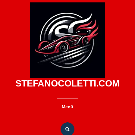
Zum
Inhalt
springen
STEFANOCOLETTI.COM
Menü