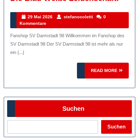
Fans
Des
29
stefanocoletti
29 Mai 2026
stefanocoletti
0
Mai
Kommentare
SV
2026
Darm
Fanshop SV Darmstadt 98 Willkommen im Fanshop des
98:
SV Darmstadt 98 Der SV Darmstadt 98 ist mehr als nur
Entd
ein {...}
Sie
READ
READ MORE
Die
MORE
Blau-
Weiß
Leide
Suchen
Suchen