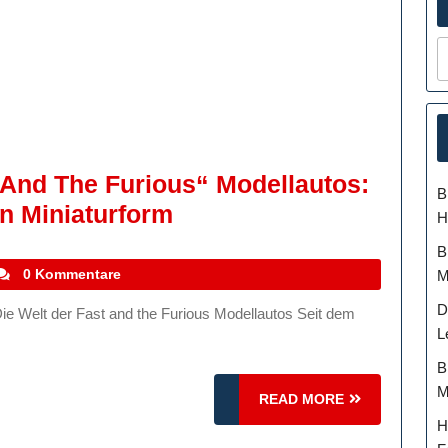
 And The Furious“ Modellautos:
B
Die
In Miniaturform
H
Faszination
B
Von
tefanocoletti
0 Kommentare
M
„Fast
D
And
L
The
B
Furious“
M
READ
READ MORE
Modellautos:
MORE
H