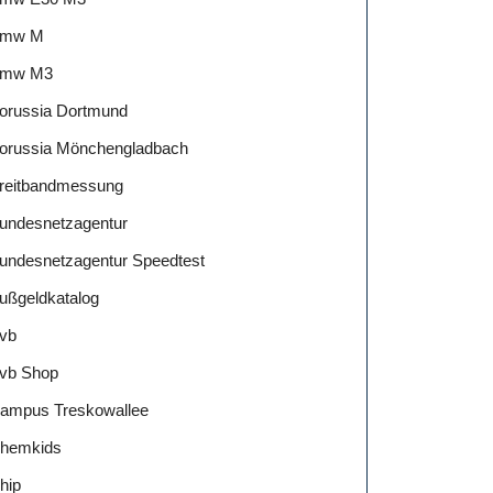
mw M
mw M3
orussia Dortmund
orussia Mönchengladbach
reitbandmessung
undesnetzagentur
undesnetzagentur Speedtest
ußgeldkatalog
vb
vb Shop
ampus Treskowallee
hemkids
hip