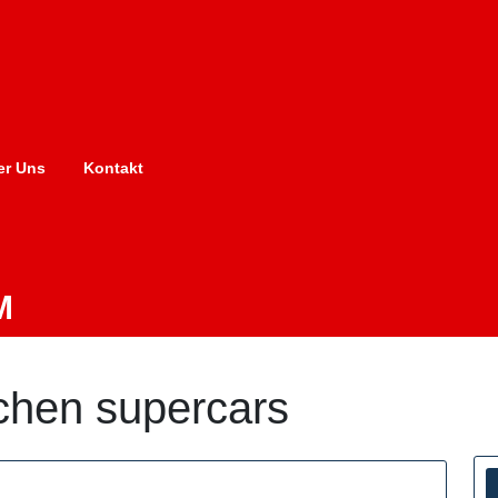
er Uns
Kontakt
M
chen supercars