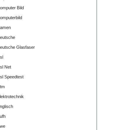
omputer Bild
omputerbild
amen
eutsche
eutsche Glasfaser
sl
sl Net
sl Speedtest
tm
lektrotechnik
nglisch
ufh
we