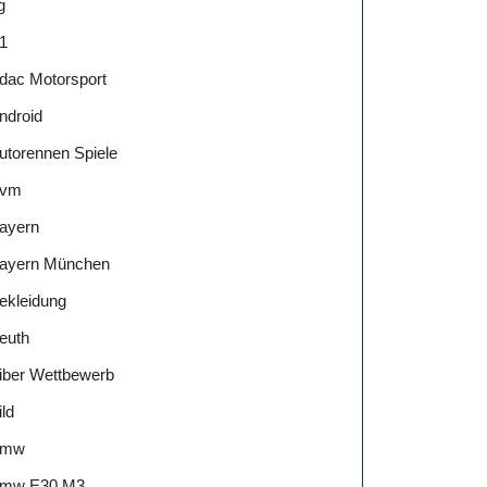
g
1
dac Motorsport
ndroid
utorennen Spiele
vm
ayern
ayern München
ekleidung
euth
iber Wettbewerb
ild
Bmw
mw E30 M3