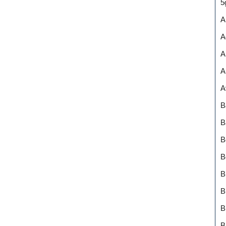
5
A
A
A
A
A
B
B
B
B
B
B
B