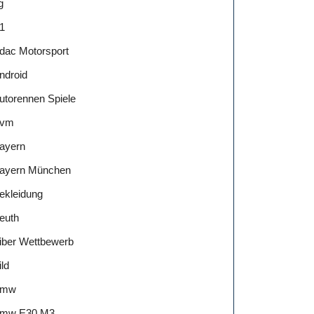
g
1
dac Motorsport
ndroid
utorennen Spiele
vm
ayern
ayern München
ekleidung
euth
iber Wettbewerb
ild
Bmw
mw E30 M3