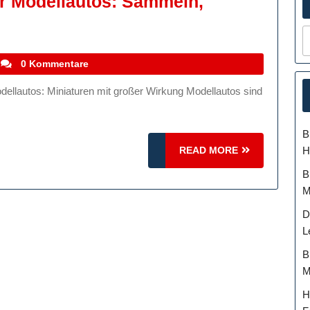
er Modellautos: Sammeln,
e
szinierende
lt
stefanocoletti
0 Kommentare
r
dellautos:
mmeln,
B
steln
READ
H
READ MORE
d
MORE
B
geistern
M
D
L
B
M
H