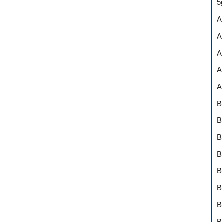
5
A
A
A
A
A
B
B
B
B
B
B
B