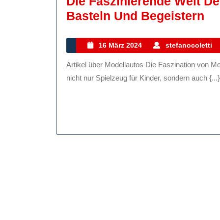
Die Faszinierende Welt D
Di
Basteln Und Begeistern
Fa
We
16
16 März 2024
stefanocoletti
März
De
Artikel über Modellautos Die Faszination von Modellautos: Miniaturen mit großer Wirkung Modellautos sind
2024
Mo
nicht nur Spielzeug für Kinder, sondern auch {...}
Sa
Ba
Un
Be