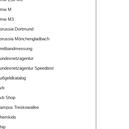
mw M
mw M3
orussia Dortmund
orussia Mönchengladbach
reitbandmessung
undesnetzagentur
undesnetzagentur Speedtest
ußgeldkatalog
vb
vb Shop
ampus Treskowallee
hemkids
hip