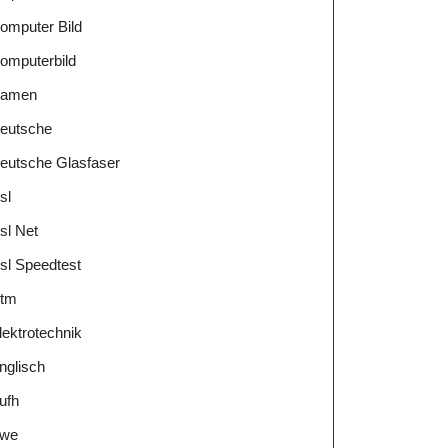
omputer Bild
omputerbild
amen
eutsche
eutsche Glasfaser
sl
sl Net
sl Speedtest
tm
lektrotechnik
nglisch
ufh
we