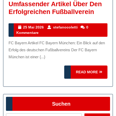
Umfassender Artikel Über Den
Der
Erfolgreichen Fußballverein
FC
Bayern
25
stefanocoletti
25 Mai 2026
stefanocoletti
0
Mai
Kommentare
Münch
2026
Ein
FC Bayern Artikel FC Bayern München: Ein Blick auf den
Umfas
Erfolg des deutschen Fußballvereins Der FC Bayern
Artikel
München ist einer {...}
Über
READ
READ MORE
Den
MORE
Erfolg
Fußbal
Suchen