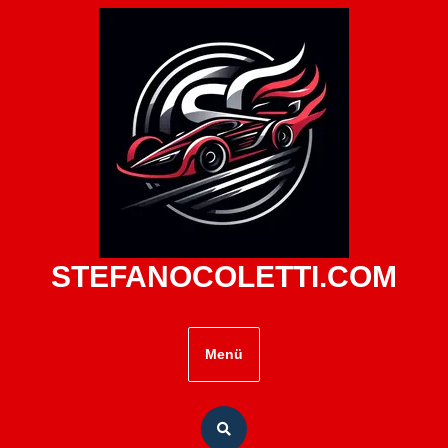
Zum
Inhalt
springen
STEFANOCOLETTI.COM
Menü