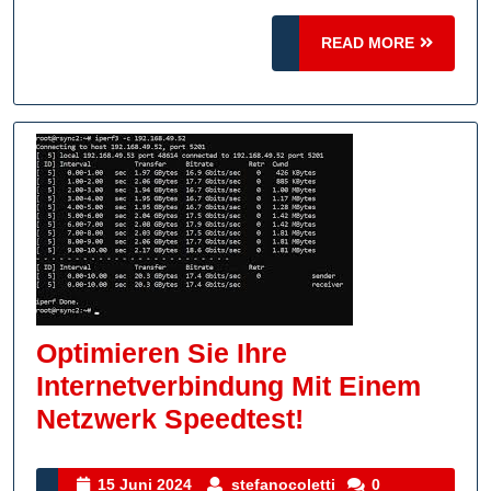
Speedtest
READ
READ MORE
MORE
Optimieren Sie Ihre
Internetverbindung Mit Einem
Optimieren
Netzwerk Speedtest!
Sie
Ihre
15
stefanocoletti
15 Juni 2024
stefanocoletti
0