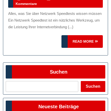
Juni
Kommentare
Internetverbi
2024
Mit
Alles, was Sie über Netzwerk Speedtests wissen müssen
Einem
Ein Netzwerk Speedtest ist ein nützliches Werkzeug, um
Netzwerk
die Leistung Ihrer Internetverbindung {...}
Speedtest!
READ
READ MORE
MORE
Suchen
Suchen
Neueste Beiträge