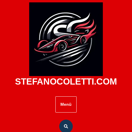
Zum
Inhalt
springen
STEFANOCOLETTI.COM
Menü