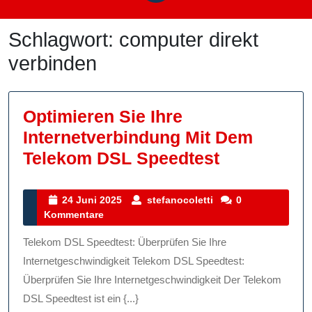
Schlagwort:
computer direkt
verbinden
Optimieren Sie Ihre
Internetverbindung Mit Dem
Optimieren
Telekom DSL Speedtest
Sie
Ihre
24
stefanocoletti
24 Juni 2025
stefanocoletti
0
Juni
Kommentare
Internetve
2025
Mit
Telekom DSL Speedtest: Überprüfen Sie Ihre
Dem
Internetgeschwindigkeit Telekom DSL Speedtest:
Telekom
Überprüfen Sie Ihre Internetgeschwindigkeit Der Telekom
DSL Speedtest ist ein {...}
DSL