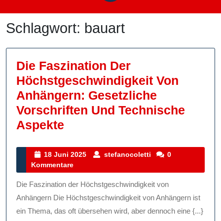
Schlagwort:
bauart
Die Faszination Der
Höchstgeschwindigkeit Von
Anhängern: Gesetzliche
Vorschriften Und Technische
Die
Aspekte
Faszination
Der
18
stefanocoletti
18 Juni 2025
stefanocoletti
0
Juni
Kommentare
Höchstgeschwindigkeit
2025
Von
Die Faszination der Höchstgeschwindigkeit von
Anhängern:
Anhängern Die Höchstgeschwindigkeit von Anhängern ist
Gesetzliche
ein Thema, das oft übersehen wird, aber dennoch eine {...}