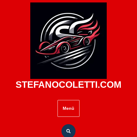
Zum
Inhalt
springen
STEFANOCOLETTI.COM
Menü