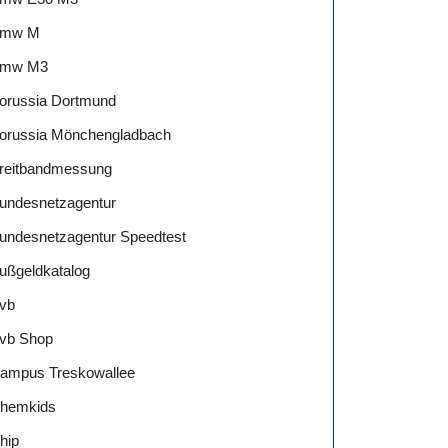
mw M
mw M3
orussia Dortmund
orussia Mönchengladbach
reitbandmessung
undesnetzagentur
undesnetzagentur Speedtest
ußgeldkatalog
vb
vb Shop
ampus Treskowallee
hemkids
hip