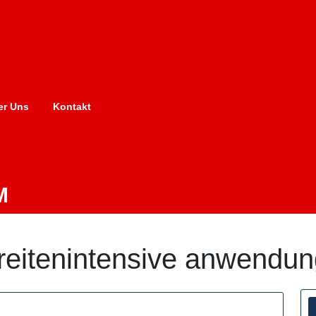
er Uns
Kontakt
M
reitenintensive anwendun