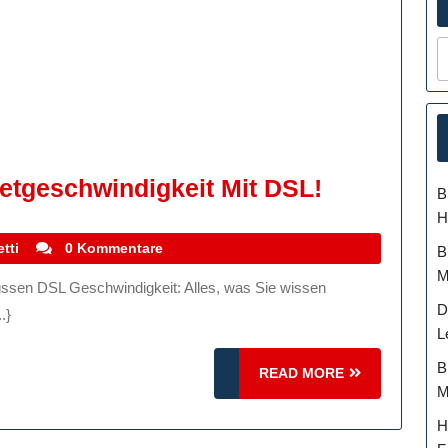
Maximiere
netgeschwindigkeit Mit DSL!
B
Sie
H
Ihre
stefanocoletti
tti
0 Kommentare
B
Internetge
M
Mit
D
.}
DSL!
L
B
READ
READ MORE
M
MORE
H