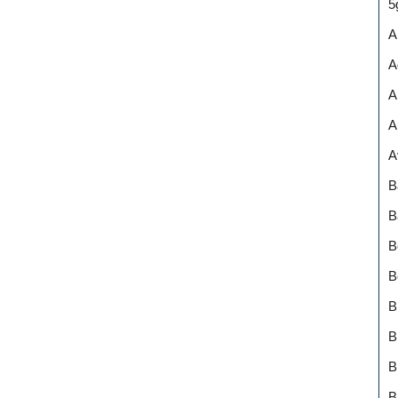
5
A
A
A
A
A
B
B
B
B
B
B
B