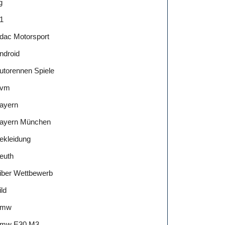
g
1
dac Motorsport
ndroid
utorennen Spiele
vm
ayern
ayern München
ekleidung
euth
iber Wettbewerb
ild
Bmw
mw E30 M3