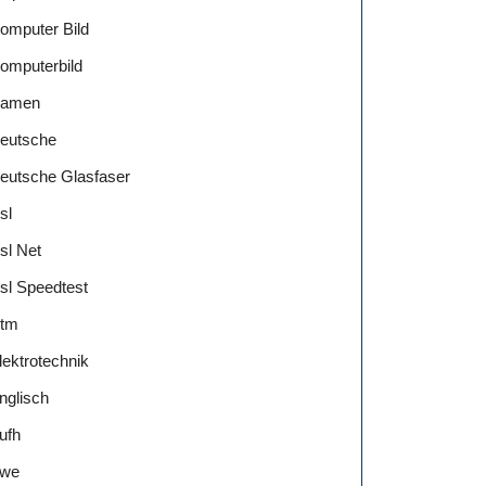
omputer Bild
omputerbild
amen
eutsche
eutsche Glasfaser
sl
sl Net
sl Speedtest
tm
lektrotechnik
nglisch
ufh
we