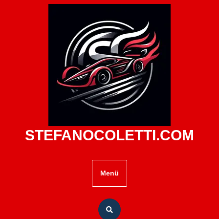
Zum
Inhalt
springen
STEFANOCOLETTI.COM
Menü