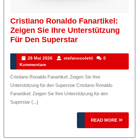
Cristiano Ronaldo Fanartikel:
Zeigen Sie Ihre Unterstützung
Cristiano
Für Den Superstar
Ronaldo
Fanartikel:
28
stefanocoletti
28 Mai 2026
stefanocoletti
0
Mai
Kommentare
Zeigen
2026
Sie
Cristiano Ronaldo Fanartikel: Zeigen Sie Ihre
Ihre
Unterstützung für den Superstar Cristiano Ronaldo
Unterstützung
Fanartikel: Zeigen Sie Ihre Unterstützung für den
Superstar {...}
Für
Den
READ
READ MORE
Superstar
MORE