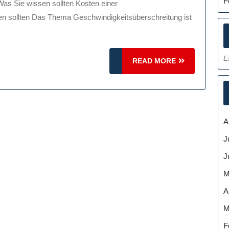
F
Was
n sollten Das Thema Geschwindigkeitsüberschreitung ist
Autofahrer
Wissen
Sollten
E
READ
READ MORE
MORE
A
J
J
M
A
M
F