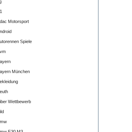
g
1
dac Motorsport
ndroid
utorennen Spiele
vm
ayern
ayern München
ekleidung
euth
iber Wettbewerb
ild
Bmw
mw E30 M3