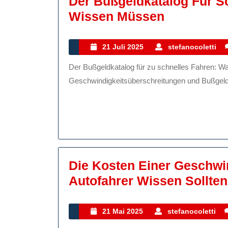
Der Bußgeldkatalog Für S
Der
Wissen Müssen
Bußgeldka
Für
21
s
21 Juli 2025
stefanocoletti
Juli
Schnelles
Der Bußgeldkatalog für zu schnelles Fahren: Was Sie wissen müssen Das Thema
2025
Fahren:
Geschwindigkeitsüberschreitungen und Bußgelder i
Was
Sie
Wissen
Müssen
Die Kosten Einer Geschwi
Autofahrer Wissen Sollten
21
s
21 Mai 2025
stefanocoletti
Mai