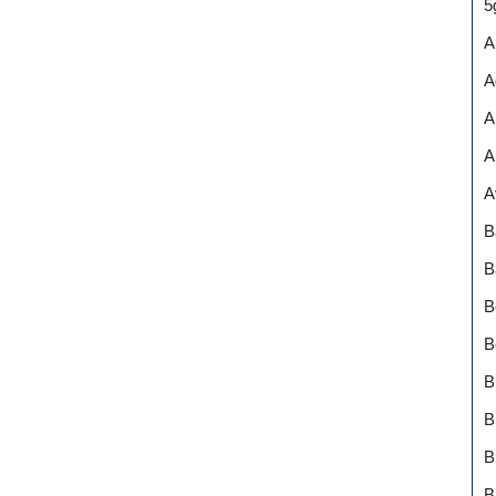
5
A
A
A
A
A
B
B
B
B
B
B
B