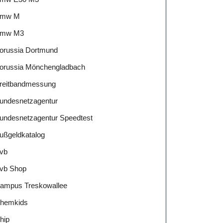
mw M
mw M3
orussia Dortmund
orussia Mönchengladbach
reitbandmessung
undesnetzagentur
undesnetzagentur Speedtest
ußgeldkatalog
vb
vb Shop
ampus Treskowallee
hemkids
hip