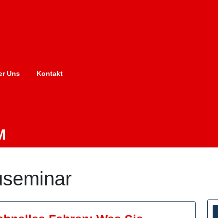
er Uns
Kontakt
M
useminar