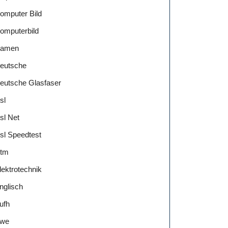
omputer Bild
omputerbild
amen
eutsche
eutsche Glasfaser
sl
sl Net
sl Speedtest
tm
lektrotechnik
nglisch
ufh
we