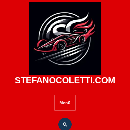
Zum
Inhalt
springen
STEFANOCOLETTI.COM
Menü