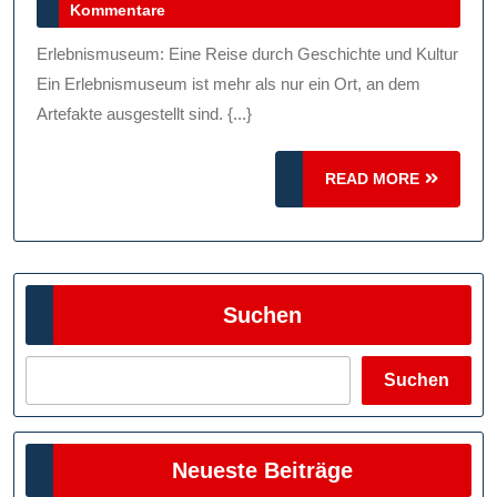
Oktober
Kommentare
Reise
2025
Durch
Erlebnismuseum: Eine Reise durch Geschichte und Kultur
Geschichte
Ein Erlebnismuseum ist mehr als nur ein Ort, an dem
Und
Artefakte ausgestellt sind. {...}
Kultur
READ
READ MORE
MORE
Suchen
Suchen
Neueste Beiträge