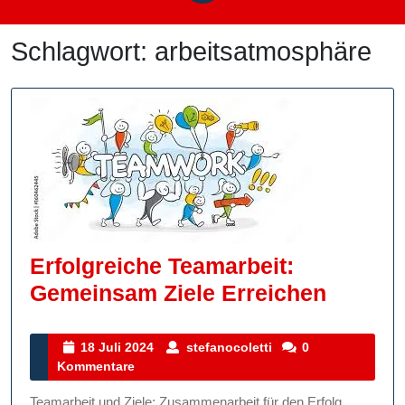
Schlagwort:
arbeitsatmosphäre
Erfolgreiche Teamarbeit:
Erfolgr
Gemeinsam Ziele Erreichen
Teamar
Gemei
18
stefanocoletti
18 Juli 2024
stefanocoletti
0
Juli
Kommentare
Ziele
2024
Erreic
Teamarbeit und Ziele: Zusammenarbeit für den Erfolg