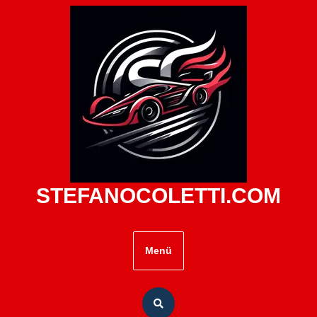
Zum
Inhalt
springen
STEFANOCOLETTI.COM
Menü