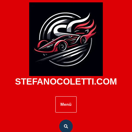
Zum
Inhalt
springen
STEFANOCOLETTI.COM
Menü