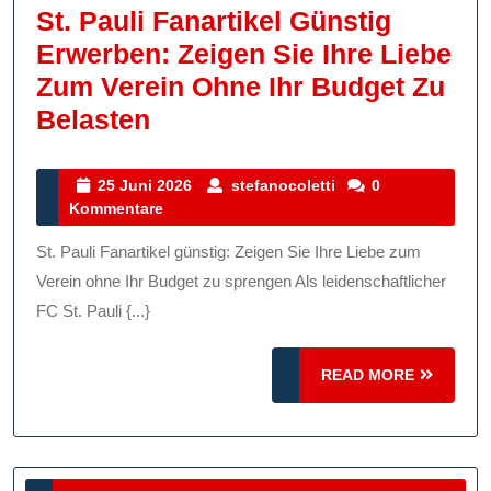
St. Pauli Fanartikel Günstig
Erwerben: Zeigen Sie Ihre Liebe
Zum Verein Ohne Ihr Budget Zu
St.
Belasten
Pauli
Fanartikel
25
stefanocoletti
25 Juni 2026
stefanocoletti
0
Juni
Kommentare
Günstig
2026
Erwerben:
St. Pauli Fanartikel günstig: Zeigen Sie Ihre Liebe zum
Zeigen
Verein ohne Ihr Budget zu sprengen Als leidenschaftlicher
Sie
FC St. Pauli {...}
Ihre
READ
Liebe
READ MORE
MORE
Zum
Verein
Ohne