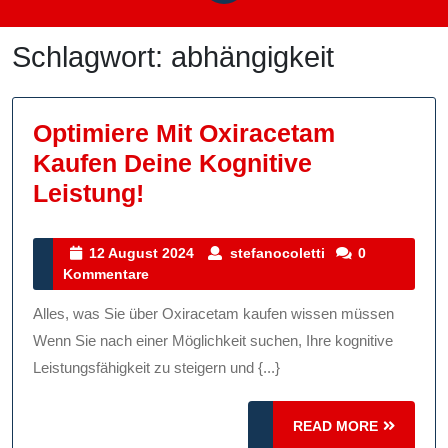
Schlagwort:
abhängigkeit
Optimiere Mit Oxiracetam
Kaufen Deine Kognitive
Optimiere
Leistung!
Mit
Oxiracetam
12
stefanocoletti
12 August 2024
stefanocoletti
0
August
Kommentare
Kaufen
2024
Deine
Alles, was Sie über Oxiracetam kaufen wissen müssen
Kognitive
Wenn Sie nach einer Möglichkeit suchen, Ihre kognitive
Leistung!
Leistungsfähigkeit zu steigern und {...}
READ
READ MORE
MORE