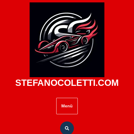
Zum
Inhalt
springen
STEFANOCOLETTI.COM
Menü