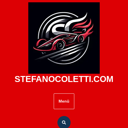
Zum
Inhalt
springen
STEFANOCOLETTI.COM
Menü