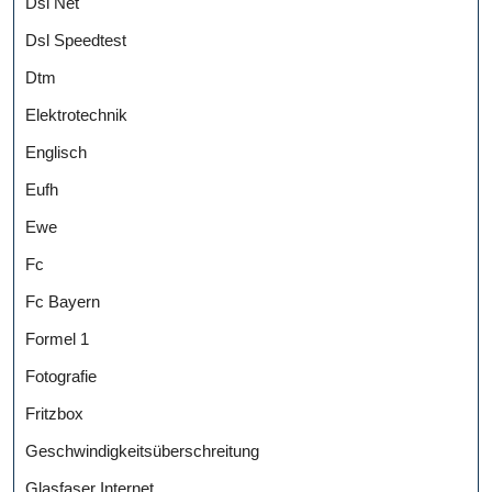
Dsl Net
Dsl Speedtest
Dtm
Elektrotechnik
Englisch
Eufh
Ewe
Fc
Fc Bayern
Formel 1
Fotografie
Fritzbox
Geschwindigkeitsüberschreitung
Glasfaser Internet