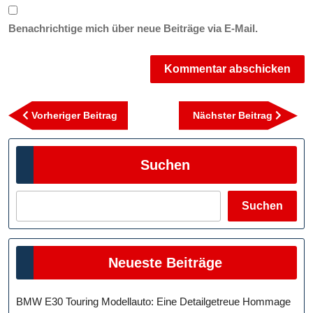
Benachrichtige mich über neue Beiträge via E-Mail.
Beitragsnavigation
Vorheriger
Nächst
Vorheriger Beitrag
Nächster Beitrag
Beitrag
Beitra
Suchen
Suchen
Neueste Beiträge
BMW E30 Touring Modellauto: Eine Detailgetreue Hommage