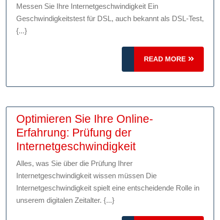
Sie
Messen Sie Ihre Internetgeschwindigkeit Ein
die
Geschwindigkeitstest für DSL, auch bekannt als DSL-Test,
{...}
Leistung
Ihrer
Internetverbindung
READ
READ MORE
MORE
Optimieren Sie Ihre Online-
Erfahrung: Prüfung der
Optimieren
Internetgeschwindigkeit
Sie
Alles, was Sie über die Prüfung Ihrer
Ihre
Internetgeschwindigkeit wissen müssen Die
Online-
Internetgeschwindigkeit spielt eine entscheidende Rolle in
Erfahrung:
unserem digitalen Zeitalter. {...}
Prüfung