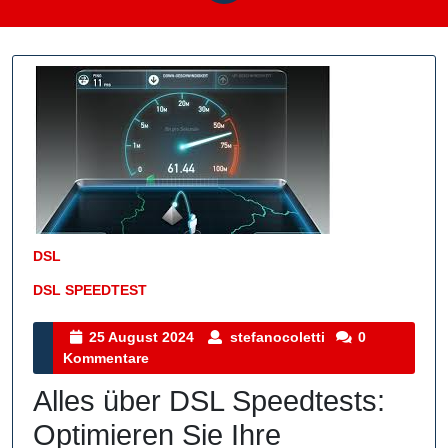
DSL
DSL SPEEDTEST
Kategorie
25
stefanocoletti
25 August 2024
stefanocoletti
0
August
Kommentare
2024
Alles über DSL Speedtests:
Optimieren Sie Ihre