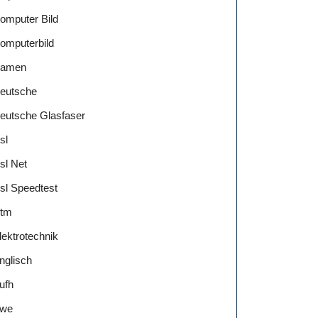
omputer Bild
omputerbild
amen
eutsche
eutsche Glasfaser
sl
sl Net
sl Speedtest
tm
lektrotechnik
nglisch
ufh
we