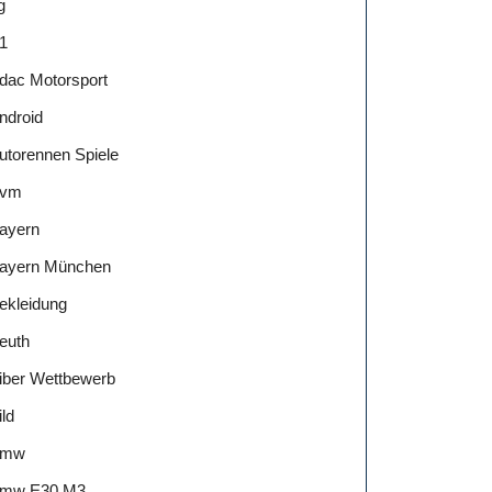
g
1
dac Motorsport
ndroid
utorennen Spiele
vm
ayern
ayern München
ekleidung
euth
iber Wettbewerb
ild
Bmw
mw E30 M3