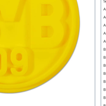
5
A
A
A
A
A
B
B
B
B
B
B
B