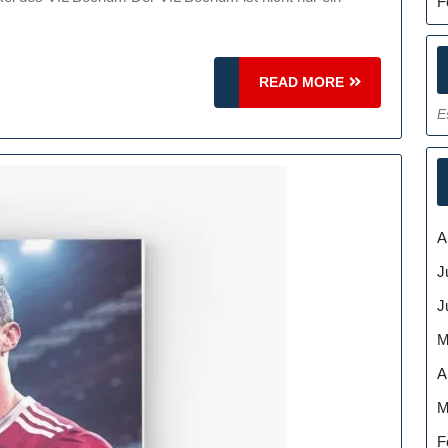
F
ochum:
igen
e
READ
READ MORE
re
MORE
E
terstützung
t
olz!
A
J
J
M
A
M
F