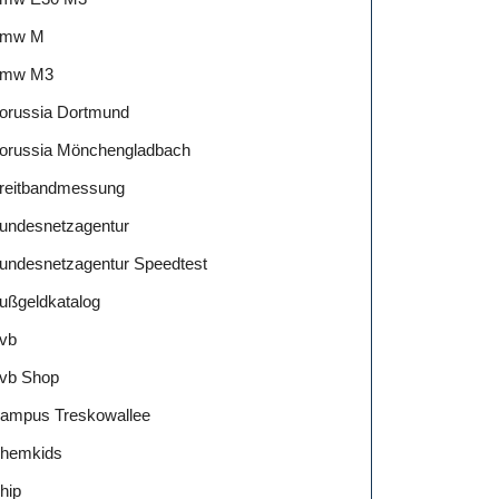
mw M
mw M3
orussia Dortmund
orussia Mönchengladbach
reitbandmessung
undesnetzagentur
undesnetzagentur Speedtest
ußgeldkatalog
vb
vb Shop
ampus Treskowallee
hemkids
hip