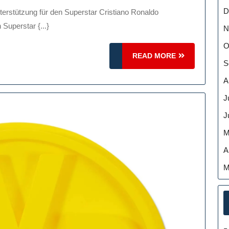
Zeigen
D
Sie
 Superstar {...}
N
Ihre
O
Unterstützung
READ
READ MORE
S
Für
MORE
Den
A
Superstar
J
J
M
A
M