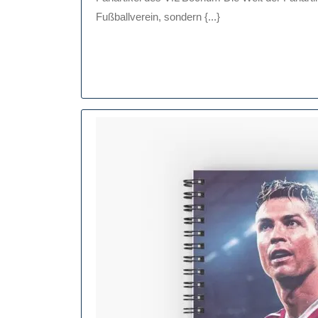
B
Fußballverein, sondern {...}
Ze
Si
Ih
Un
Mi
St