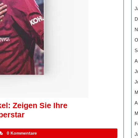
J
D
N
O
S
A
J
J
M
A
el: Zeigen Sie Ihre
Cristiano
perstar
M
Ronaldo
F
Fanartikel:
tefanocoletti
0 Kommentare
J