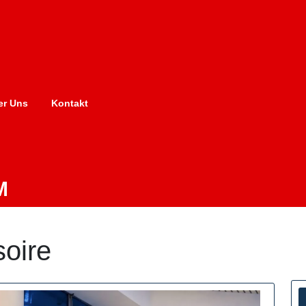
er Uns
Kontakt
M
oire