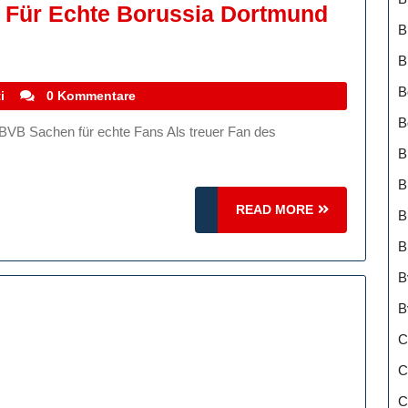
 Für Echte Borussia Dortmund
B
B
B
stefanocoletti
i
0 Kommentare
B
B
B
READ
READ MORE
B
MORE
B
B
B
C
C
C