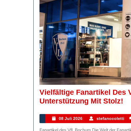
Vielfältige Fanartikel Des
Vi
Unterstützung Mit Stolz!
Fa
D
08
s
08 Juli 2026
stefanocoletti
Juli
Vf
Fanartikel des VfL Bochum Die Welt der Fanartikel des VfL Bochum Der VfL Bochum ist nicht nur ein
2026