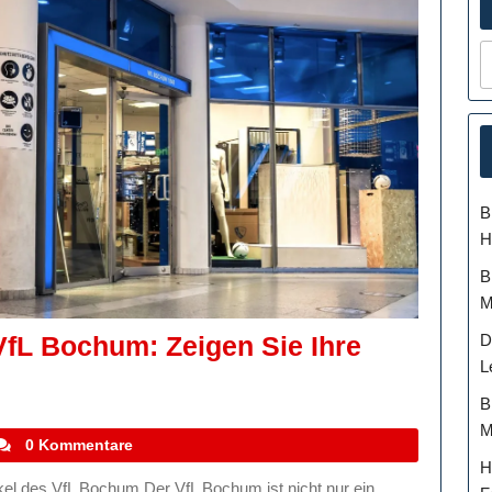
B
H
B
M
 VfL Bochum: Zeigen Sie Ihre
D
L
elfältige
B
nartikel
M
es
tefanocoletti
0 Kommentare
H
L