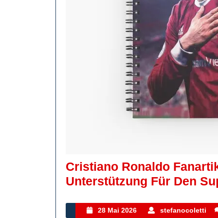
Cristiano Ronaldo Fanartik
Unterstützung Für Den Su
28
s
28 Mai 2026
stefanocoletti