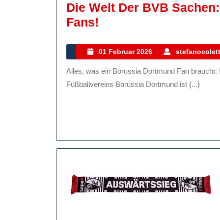
Die Welt Der BVB Sachen:
Die
Fans!
Welt
Der
01
01 Februar 2026
stefanocolett
Februar
BVB
Alles, was ein Borussia Dortmund Fan braucht: BVB Sachen für echte Fans Als treuer Fan des
2026
Sachen:
Fußballvereins Borussia Dortmund ist {...}
Für
Echte
Borussia
Dortmund
Fans!