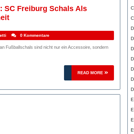
: SC Freiburg Schals Als
C
Die
eit
C
Leidenschaft
D
Der
stefanocoletti
etti
0 Kommentare
D
Fans:
D
SC
D
Freiburg
D
Schals
READ
READ MORE
Als
MORE
D
Ausdruck
D
Der
E
Verbundenheit
E
E
E