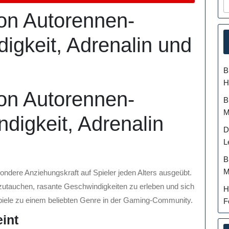
von Autorennen-
igkeit, Adrenalin und
B
H
von Autorennen-
B
M
digkeit, Adrenalin
D
L
B
M
ndere Anziehungskraft auf Spieler jeden Alters ausgeübt.
inzutauchen, rasante Geschwindigkeiten zu erleben und sich
H
piele zu einem beliebten Genre in der Gaming-Community.
F
int