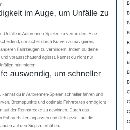
B
n.
igkeit im Auge, um Unfälle zu
B
B
B
m Unfälle in Autorennen-Spielen zu vermeiden. Eine
scheidend, um sicher durch Kurven zu navigieren,
B
 anderen Fahrzeugen zu verhindern. Indem du deine
B
und vorausschauend agierst, kannst du nicht nur
B
nfällen minimieren.
ufe auswendig, um schneller
B
B
C
, kannst du in Autorennen-Spielen schneller fahren und
C
rven, Bremspunkte und optimale Fahrtrouten ermöglicht
den auf der Rennstrecke zu gewinnen. Durch das
C
 Fahrverhalten anpassen und dich gezielt auf die
C
ancen auf den Sieg zu erhöhen.