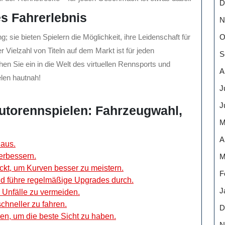
D
es Fahrerlebnis
N
O
; sie bieten Spielern die Möglichkeit, ihre Leidenschaft für
 Vielzahl von Titeln auf dem Markt ist für jeden
S
n Sie ein in die Welt des virtuellen Rennsports und
A
elen hautnah!
J
J
 Autorennspielen: Fahrzeugwahl,
M
A
 aus.
erbessern.
M
kt, um Kurven besser zu meistern.
F
d führe regelmäßige Upgrades durch.
J
 Unfälle zu vermeiden.
chneller zu fahren.
D
n, um die beste Sicht zu haben.
N