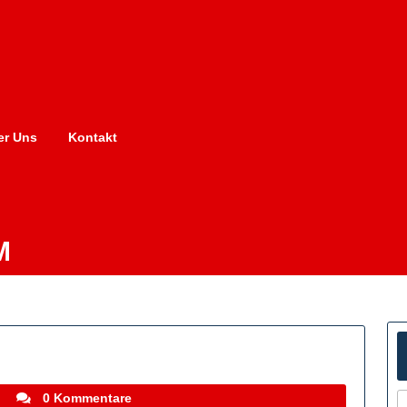
er Uns
Kontakt
M
stefanocoletti
i
0 Kommentare