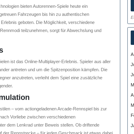
chnologien bieten Autorennen-Spiele heute ein
etreuen Fahrzeugen bis hin zu authentischen
E
Erlebnis geboten. Die Möglichkeit, verschiedene
 Rennmodi teilzunehmen, sorgt für Abwechslung und
s
A
len ist das Online-Multiplayer-Erlebnis. Spieler aus aller
J
nder antreten und um die Spitzenposition kämpfen. Die
J
ner anzutreten, verleiht dem Spiel eine zusätzliche
M
ender.
A
imulation
M
lstilen – vom actiongeladenen Arcade-Rennspiel bis zur
F
e nach Vorliebe zwischen verschiedenen
ter dem Lenkrad unter Beweis stellen. Ob driftende
J
f der Rennstrecke – für jeden Geschmack ist etwas dabei.