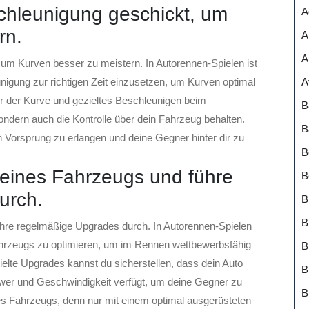
hleunigung geschickt, um
A
rn.
A
A
m Kurven besser zu meistern. In Autorennen-Spielen ist
A
igung zur richtigen Zeit einzusetzen, um Kurven optimal
 der Kurve und gezieltes Beschleunigen beim
B
ondern auch die Kontrolle über dein Fahrzeug behalten.
B
 Vorsprung zu erlangen und deine Gegner hinter dir zu
B
eines Fahrzeugs und führe
B
urch.
B
B
hre regelmäßige Upgrades durch. In Autorennen-Spielen
ahrzeugs zu optimieren, um im Rennen wettbewerbsfähig
elte Upgrades kannst du sicherstellen, dass dein Auto
B
ower und Geschwindigkeit verfügt, um deine Gegner zu
B
nes Fahrzeugs, denn nur mit einem optimal ausgerüsteten