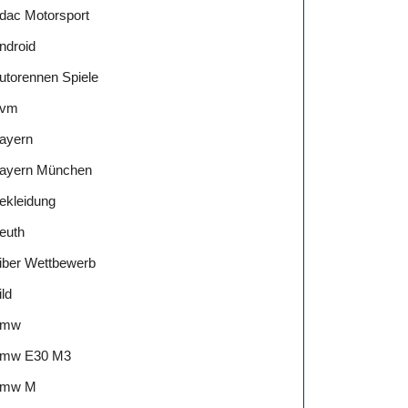
dac Motorsport
ndroid
utorennen Spiele
vm
ayern
ayern München
ekleidung
euth
iber Wettbewerb
ild
Bmw
mw E30 M3
mw M