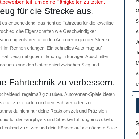
tbewerben teil, um deine Fähigkeiten zu testen.
eug für die Strecke aus.
O
S
t es entscheidend, das richtige Fahrzeug für die jeweilige
schiedliche Eigenschaften wie Geschwindigkeit,
A
Fahrzeug entsprechend den Anforderungen der Strecke
J
il im Rennen erlangen. Ein schnelles Auto mag auf
J
 Fahrzeug mit gutem Handling in kurvigen Abschnitten
M
ahrzeugs kann den Unterschied zwischen Sieg und
A
e Fahrtechnik zu verbessern.
M
scheidend, regelmäßig zu üben. Autorennen-Spiele bieten
Steuer zu schärfen und dein Fahrverhalten zu
 kannst du nicht nur deine Reaktionszeit und Präzision
nis für die Fahrphysik und Streckenführung entwickeln.
5
n Lenkrad zu sitzen und dein Können auf die nächste Stufe
A