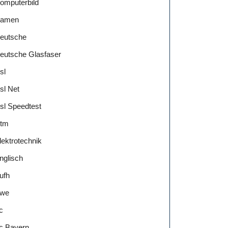
omputerbild
amen
eutsche
eutsche Glasfaser
sl
sl Net
sl Speedtest
tm
lektrotechnik
nglisch
ufh
we
c
c Bayern