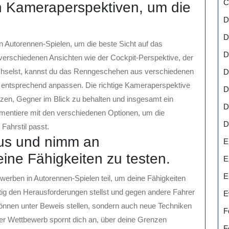
C
n Kameraperspektiven, um die
D
D
 Autorennen-Spielen, um die beste Sicht auf das
D
rschiedenen Ansichten wie der Cockpit-Perspektive, der
echselst, kannst du das Renngeschehen aus verschiedenen
D
e entsprechend anpassen. Die richtige Kameraperspektive
D
tzen, Gegner im Blick zu behalten und insgesamt ein
D
imentiere mit den verschiedenen Optionen, um die
D
Fahrstil passt.
aus und nimm an
E
ine Fähigkeiten zu testen.
E
E
erben in Autorennen-Spielen teil, um deine Fähigkeiten
ig den Herausforderungen stellst und gegen andere Fahrer
E
s Können unter Beweis stellen, sondern auch neue Techniken
F
Der Wettbewerb spornt dich an, über deine Grenzen
F