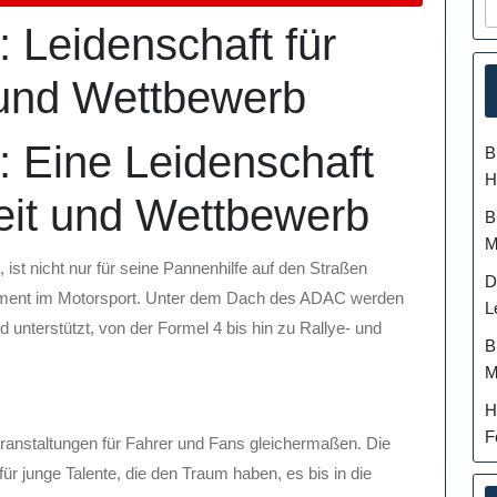
 Leidenschaft für
 und Wettbewerb
 Eine Leidenschaft
B
H
eit und Wettbewerb
B
M
st nicht nur für seine Pannenhilfe auf den Straßen
D
gement im Motorsport. Unter dem Dach des ADAC werden
L
 unterstützt, von der Formel 4 bis hin zu Rallye- und
B
M
H
F
ranstaltungen für Fahrer und Fans gleichermaßen. Die
ür junge Talente, die den Traum haben, es bis in die