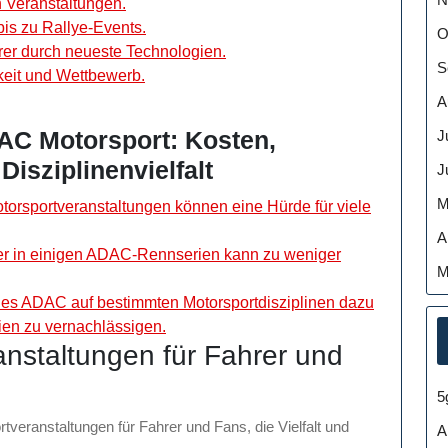
n Veranstaltungen.
is zu Rallye-Events.
O
hrer durch neueste Technologien.
S
eit und Wettbewerb.
A
AC Motorsport: Kosten,
J
isziplinenvielfalt
J
M
orsportveranstaltungen können eine Hürde für viele
A
r in einigen ADAC-Rennserien kann zu weniger
M
 des ADAC auf bestimmten Motorsportdisziplinen dazu
ien zu vernachlässigen.
ranstaltungen für Fahrer und
5
tveranstaltungen für Fahrer und Fans, die Vielfalt und
A