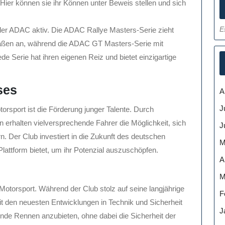
ier können sie ihr Können unter Beweis stellen und sich
E
der ADAC aktiv. Die ADAC Rallye Masters-Serie zieht
raßen an, während die ADAC GT Masters-Serie mit
 Serie hat ihren eigenen Reiz und bietet einzigartige
ses
A
J
rsport ist die Förderung junger Talente. Durch
rhalten vielversprechende Fahrer die Möglichkeit, sich
J
n. Der Club investiert in die Zukunft des deutschen
M
Plattform bietet, um ihr Potenzial auszuschöpfen.
A
M
Motorsport. Während der Club stolz auf seine langjährige
F
mit den neuesten Entwicklungen in Technik und Sicherheit
J
nende Rennen anzubieten, ohne dabei die Sicherheit der