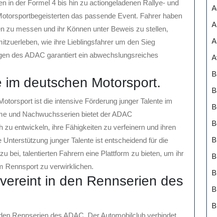
in der Formel 4 bis hin zu actiongeladenen Rallye- und
A
Motorsportbegeisterten das passende Event. Fahrer haben
A
nen zu messen und ihr Können unter Beweis zu stellen,
A
tzuerleben, wie ihre Lieblingsfahrer um den Sieg
ungen des ADAC garantiert ein abwechslungsreiches
A
B
e im deutschen Motorsport.
B
orsport ist die intensive Förderung junger Talente im
B
mme und Nachwuchsserien bietet der ADAC
B
 zu entwickeln, ihre Fähigkeiten zu verfeinern und ihren
B
 Unterstützung junger Talente ist entscheidend für die
 bei, talentierten Fahrern eine Plattform zu bieten, um ihr
B
m Rennsport zu verwirklichen.
 vereint in den Rennserien des
B
B
n den Rennserien des ADAC. Der Automobilclub verbindet