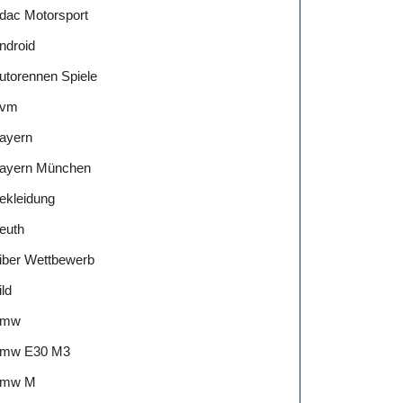
dac Motorsport
ndroid
utorennen Spiele
vm
ayern
ayern München
ekleidung
euth
iber Wettbewerb
ild
Bmw
mw E30 M3
mw M