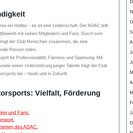
D
N
digkeit
O
nur ein Hobby – es ist eine Leidenschaft. Der ADAC teilt
S
tbewerb mit seinen Mitgliedern und Fans. Durch sein
bringt der Club Menschen zusammen, die eine
A
nde Rennen teilen.
J
rt für Professionalität, Fairness und Spannung. Mit
J
sowie seiner Unterstützung junger Talente trägt der Club
M
sports bei – heute und in Zukunft.
A
orsports: Vielfalt, Förderung
M
F
J
hrer und Fans.
rsport.
D
nnserien des ADAC.
N