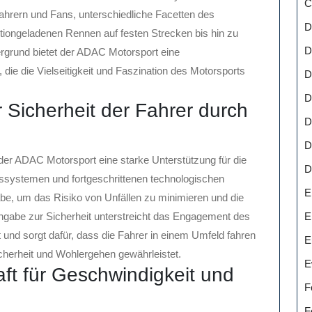
C
 Fahrern und Fans, unterschiedliche Facetten des
D
tiongeladenen Rennen auf festen Strecken bis hin zu
D
rgrund bietet der ADAC Motorsport eine
die die Vielseitigkeit und Faszination des Motorsports
D
D
 Sicherheit der Fahrer durch
D
D
der ADAC Motorsport eine starke Unterstützung für die
D
itssystemen und fortgeschrittenen technologischen
E
be, um das Risiko von Unfällen zu minimieren und die
E
ngabe zur Sicherheit unterstreicht das Engagement des
nd sorgt dafür, dass die Fahrer in einem Umfeld fahren
E
cherheit und Wohlergehen gewährleistet.
E
t für Geschwindigkeit und
F
F