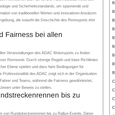
B
nologie und Sicherheitsstandards, um spannende und
B
ation von traditionellen Werten und innovativen Ansätzen
umgebung, die sowohl die Geschichte des Rennsports ehrt
B
B
d Fairness bei allen
B
B
 allen Veranstaltungen des ADAC Motorsports zu finden
B
dieser Rennserie. Durch strenge Regeln und klare Richtlinien
B
eicher Ebene spielen und dass faire Bedingungen für
B
Professionalität des ADAC zeigt sich in der Organisation
 Fahrer und Teams, während die Fairness gewährleistet,
C
Können unter Beweis zu stellen.
C
ndstreckenrennen bis zu
C
C
um von Rundstreckenrennen bis zu Rallye-Events. Diese