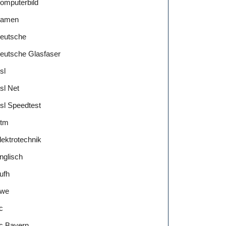
omputerbild
amen
eutsche
eutsche Glasfaser
sl
sl Net
sl Speedtest
tm
lektrotechnik
nglisch
ufh
we
c
c Bayern